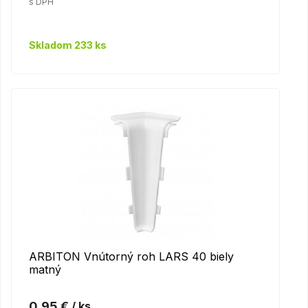
s DPH
Skladom 233 ks
ARBITON Vnútorný roh LARS 40 biely
matný
0,95 €
/ ks