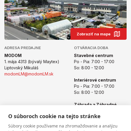
Zobraziť na mape
ADRESA PREDAJNE
OTVÁRACIA DOBA
MODOM
Stavebné centrum
1. mája 4313 (bývalý Maytex)
Po - Pia: 7:00 - 17:00
Liptovský Mikuláš
So: 8:00 - 12:00
modomLM@modomLM.sk
Interiérové centrum
Po - Pia: 7:00 - 17:00
So: 8:00 - 12:00
Záhrada a Záhradné
centrum
O súboroch cookie na tejto stránke
Po - Pia: 8:00 - 17:00
So: 8:00 - 12:00
Súbory cookie používame na zhromažďovanie a analýzu