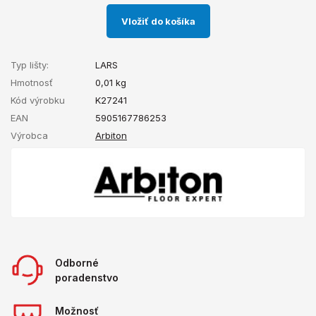
Vložiť do košíka
Typ lišty:
LARS
Hmotnosť
0,01
kg
Kód výrobku
K27241
EAN
5905167786253
Výrobca
Arbiton
Odborné
poradenstvo
Možnosť