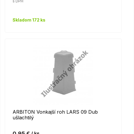
s DPH
Skladom 172 ks
ARBITON Vonkajší roh LARS 09 Dub
ušlachtilý
0,95 €
/ ks