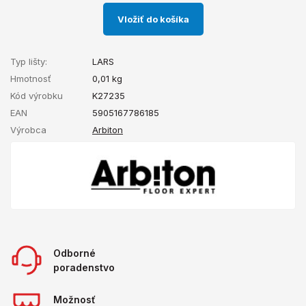
Vložiť do košíka
Typ lišty:
LARS
Hmotnosť
0,01
kg
Kód výrobku
K27235
EAN
5905167786185
Výrobca
Arbiton
Odborné
poradenstvo
Možnosť