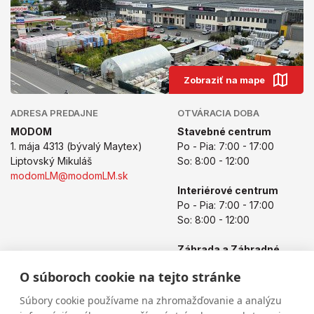
Zobraziť na mape
ADRESA PREDAJNE
OTVÁRACIA DOBA
MODOM
Stavebné centrum
1. mája 4313 (bývalý Maytex)
Po - Pia: 7:00 - 17:00
Liptovský Mikuláš
So: 8:00 - 12:00
modomLM@modomLM.sk
Interiérové centrum
Po - Pia: 7:00 - 17:00
So: 8:00 - 12:00
Záhrada a Záhradné
centrum
O súboroch cookie na tejto stránke
Po - Pia: 8:00 - 17:00
So: 8:00 - 12:00
Súbory cookie používame na zhromažďovanie a analýzu