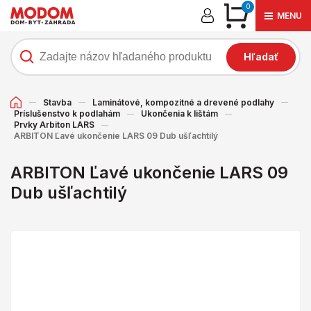
0
MENU
Hľadať
Stavba
Laminátové, kompozitné a drevené podlahy
Príslušenstvo k podlahám
Ukončenia k lištám
Prvky Arbiton LARS
ARBITON Ľavé ukončenie LARS 09 Dub ušľachtilý
ARBITON Ľavé ukončenie LARS 09
Dub ušľachtilý