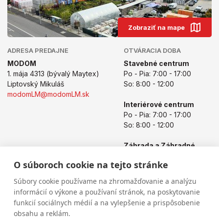
Zobraziť na mape
ADRESA PREDAJNE
OTVÁRACIA DOBA
MODOM
Stavebné centrum
1. mája 4313 (bývalý Maytex)
Po - Pia: 7:00 - 17:00
Liptovský Mikuláš
So: 8:00 - 12:00
modomLM@modomLM.sk
Interiérové centrum
Po - Pia: 7:00 - 17:00
So: 8:00 - 12:00
Záhrada a Záhradné
centrum
O súboroch cookie na tejto stránke
Po - Pia: 8:00 - 17:00
So: 8:00 - 12:00
Súbory cookie používame na zhromažďovanie a analýzu
informácií o výkone a používaní stránok, na poskytovanie
funkcií sociálnych médií a na vylepšenie a prispôsobenie
obsahu a reklám.