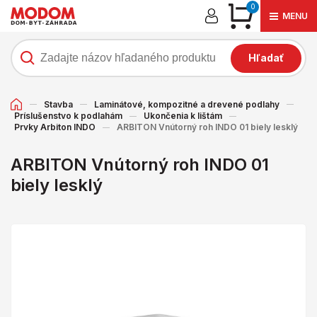
0
MENU
Hľadať
Stavba
Laminátové, kompozitné a drevené podlahy
Príslušenstvo k podlahám
Ukončenia k lištám
Prvky Arbiton INDO
ARBITON Vnútorný roh INDO 01 biely lesklý
ARBITON Vnútorný roh INDO 01
biely lesklý