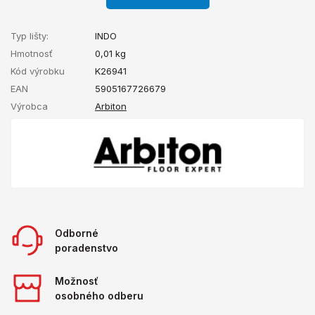
Typ lišty:
INDO
Hmotnosť
0,01
kg
Kód výrobku
K26941
EAN
5905167726679
Výrobca
Arbiton
Odborné
poradenstvo
Možnosť
osobného odberu