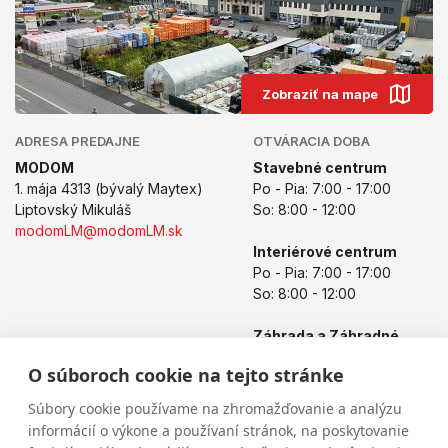
Zobraziť na mape
ADRESA PREDAJNE
OTVÁRACIA DOBA
MODOM
Stavebné centrum
1. mája 4313 (bývalý Maytex)
Po - Pia: 7:00 - 17:00
Liptovský Mikuláš
So: 8:00 - 12:00
modomLM@modomLM.sk
Interiérové centrum
Po - Pia: 7:00 - 17:00
So: 8:00 - 12:00
Záhrada a Záhradné
centrum
O súboroch cookie na tejto stránke
Po - Pia: 8:00 - 17:00
So: 8:00 - 12:00
Súbory cookie používame na zhromažďovanie a analýzu
informácií o výkone a používaní stránok, na poskytovanie