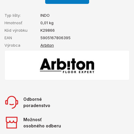
Typ lišty:
INDO
Hmotnosť
0,01
kg
Kód výrobku
K29866
EAN
5905167806395
Výrobca
Arbiton
Odborné
poradenstvo
Možnosť
osobného odberu