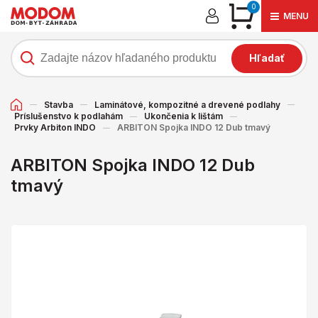
0
MENU
Hľadať
Stavba
Laminátové, kompozitné a drevené podlahy
Príslušenstvo k podlahám
Ukončenia k lištám
Prvky Arbiton INDO
ARBITON Spojka INDO 12 Dub tmavý
ARBITON Spojka INDO 12 Dub
tmavý