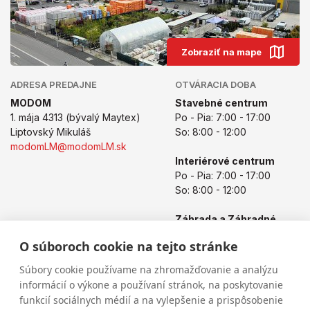
Zobraziť na mape
ADRESA PREDAJNE
OTVÁRACIA DOBA
MODOM
Stavebné centrum
1. mája 4313 (bývalý Maytex)
Po - Pia: 7:00 - 17:00
Liptovský Mikuláš
So: 8:00 - 12:00
modomLM@modomLM.sk
Interiérové centrum
Po - Pia: 7:00 - 17:00
So: 8:00 - 12:00
Záhrada a Záhradné
centrum
O súboroch cookie na tejto stránke
Po - Pia: 8:00 - 17:00
So: 8:00 - 12:00
Súbory cookie používame na zhromažďovanie a analýzu
informácií o výkone a používaní stránok, na poskytovanie
funkcií sociálnych médií a na vylepšenie a prispôsobenie