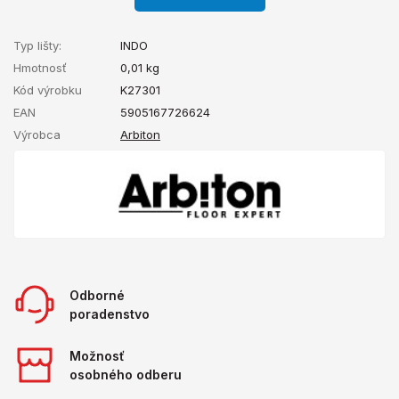
Typ lišty:
INDO
Hmotnosť
0,01
kg
Kód výrobku
K27301
EAN
5905167726624
Výrobca
Arbiton
Odborné
poradenstvo
Možnosť
osobného odberu