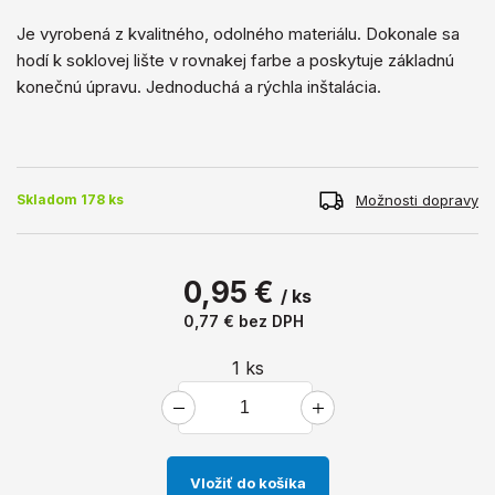
Je vyrobená z kvalitného, ​​odolného materiálu. Dokonale sa
hodí k soklovej lište v rovnakej farbe a poskytuje základnú
konečnú úpravu. Jednoduchá a rýchla inštalácia.
Možnosti dopravy
Skladom 178 ks
0,95 €
/ ks
0,77 €
bez DPH
1
ks
Vložiť do košíka