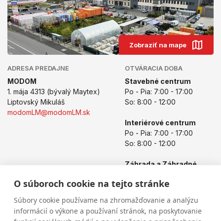
Zobraziť na mape
ADRESA PREDAJNE
OTVÁRACIA DOBA
MODOM
Stavebné centrum
1. mája 4313 (bývalý Maytex)
Po - Pia: 7:00 - 17:00
Liptovský Mikuláš
So: 8:00 - 12:00
modomLM@modomLM.sk
Interiérové centrum
Po - Pia: 7:00 - 17:00
So: 8:00 - 12:00
Záhrada a Záhradné
centrum
O súboroch cookie na tejto stránke
Po - Pia: 8:00 - 17:00
So: 8:00 - 12:00
Súbory cookie používame na zhromažďovanie a analýzu
informácií o výkone a používaní stránok, na poskytovanie