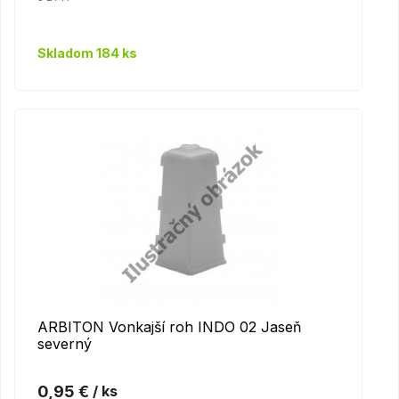
Skladom 184 ks
ARBITON Vonkajší roh INDO 02 Jaseň
severný
0,95 €
/ ks