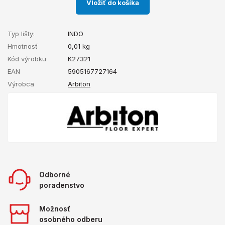
Vložiť do košíka
Typ lišty:
INDO
Hmotnosť
0,01
kg
Kód výrobku
K27321
EAN
5905167727164
Výrobca
Arbiton
Odborné
poradenstvo
Možnosť
osobného odberu