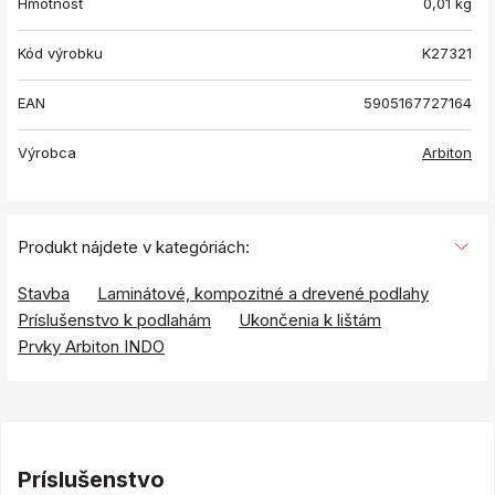
Hmotnosť
0,01
kg
Kód výrobku
K27321
EAN
5905167727164
Výrobca
Arbiton
Produkt nájdete v kategóriách:
Stavba
Laminátové, kompozitné a drevené podlahy
Príslušenstvo k podlahám
Ukončenia k lištám
Prvky Arbiton INDO
Príslušenstvo