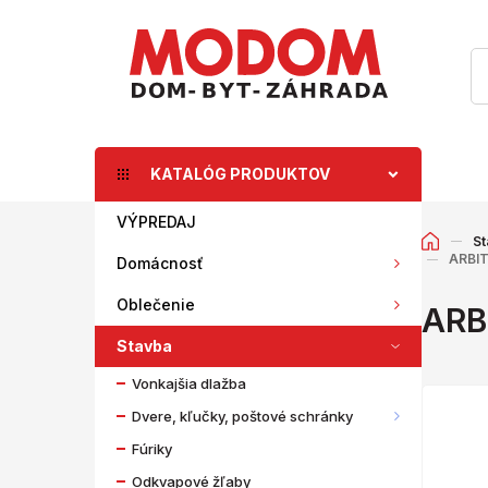
KATALÓG PRODUKTOV
VÝPREDAJ
St
ARBIT
Domácnosť
Oblečenie
ARB
Stavba
Vonkajšia dlažba
Dvere, kľučky, poštové schránky
Fúriky
Odkvapové žľaby