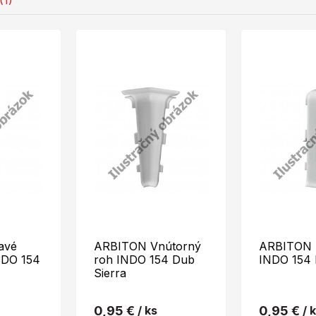
(1)
avé
ARBITON Vnútorný
ARBITON 
NDO 154
roh INDO 154 Dub
INDO 154 
Sierra
0,95 €
/ ks
0,95 €
/ 