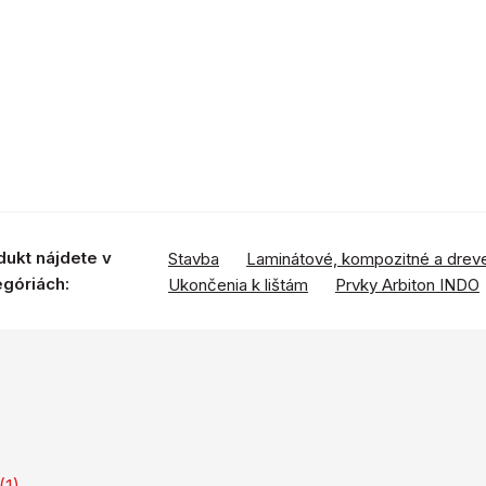
dukt nájdete v
Stavba
Laminátové, kompozitné a drev
egóriách:
Ukončenia k lištám
Prvky Arbiton INDO