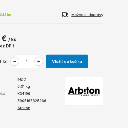
Možnosti dopravy
243 ks
 €
/ ks
ez DPH
1
ks
Vložiť do košíka
INDO
ť
0,01
kg
bku
K34199
5905167825266
Arbiton