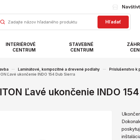
Navštív
Hľadať
INTERIÉROVÉ
STAVEBNÉ
ZÁHR
CENTRUM
CENTRUM
CEN
avba
Laminátové, kompozitné a drevené podlahy
Príslušenstvo k
ON Ľavé ukončenie INDO 154 Dub Sierra
ITON Ľavé ukončenie INDO 154 
Ukončeni
Dokonale
poskytuj
inštaláci