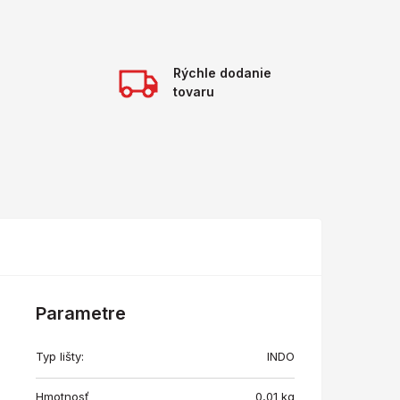
Rýchle dodanie
tovaru
Parametre
Typ lišty:
INDO
Hmotnosť
0,01
kg