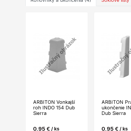
Rohovníky a ukončenia (4)
Soklové lišty 
ARBITON Vonkajší
ARBITON Pr
roh INDO 154 Dub
ukončenie I
Sierra
Dub Sierra
0,95 €
/ ks
0,95 €
/ ks