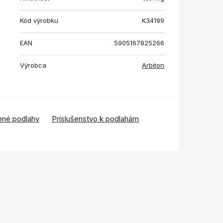
Kód výrobku
K34199
EAN
5905167825266
Výrobca
Arbiton
ené podlahy
Príslušenstvo k podlahám