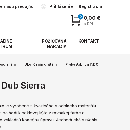
te našu predajňu
Prihlásenie
Registrácia
0
0,00 €
s DPH
ADNÉ
POŽIČOVŇA
KONTAKT
TRUM
NÁRADIA
 podlahám
Ukončenia k lištám
Prvky Arbiton INDO
Dub Sierra
e je vyrobené z kvalitného a ​​odolného materiálu.
 sa hodí k soklovej lište v rovnakej farbe a
e základnú konečnú úpravu. Jednoduchá a rýchla
a.