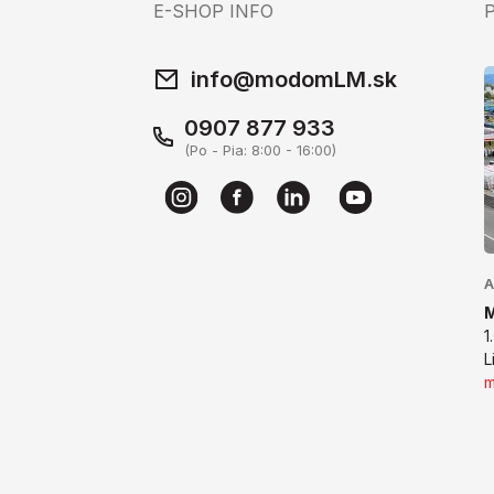
E-SHOP INFO
info@modomLM.sk
0907 877 933
(Po - Pia: 8:00 - 16:00)
A
1
L