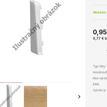
Skladom 
0,95
0,77 €
b
Typ lišty:
Hmotnos
Kód výro
EAN
Výrobca