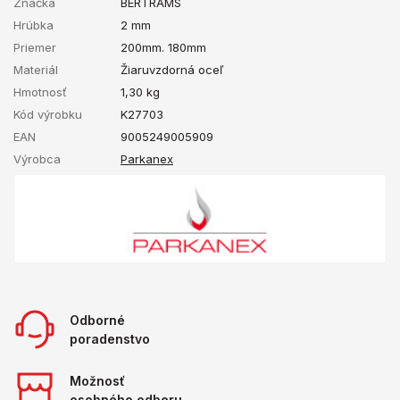
Značka
BERTRAMS
Hrúbka
2 mm
Priemer
200mm. 180mm
Materiál
Žiaruvzdorná oceľ
Hmotnosť
1,30
kg
Kód výrobku
K27703
EAN
9005249005909
Výrobca
Parkanex
Odborné
poradenstvo
Možnosť
osobného odberu