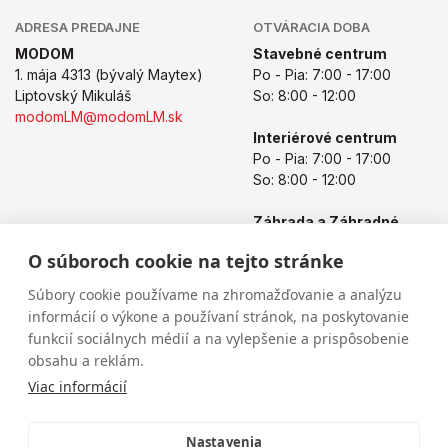
ADRESA PREDAJNE
OTVÁRACIA DOBA
MODOM
Stavebné centrum
1. mája 4313 (bývalý Maytex)
Po - Pia: 7:00 - 17:00
Liptovský Mikuláš
So: 8:00 - 12:00
modomLM@modomLM.sk
Interiérové centrum
Po - Pia: 7:00 - 17:00
So: 8:00 - 12:00
Záhrada a Záhradné
centrum
O súboroch cookie na tejto stránke
Po - Pia: 8:00 - 17:00
So: 8:00 - 12:00
Súbory cookie používame na zhromažďovanie a analýzu
informácií o výkone a používaní stránok, na poskytovanie
funkcií sociálnych médií a na vylepšenie a prispôsobenie
obsahu a reklám.
Viac informácií
Nastavenia