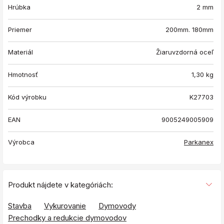
Hrúbka
2 mm
Priemer
200mm. 180mm
Materiál
Žiaruvzdorná oceľ
Hmotnosť
1,30
kg
Kód výrobku
K27703
EAN
9005249005909
Výrobca
Parkanex
Produkt nájdete v kategóriách:
Stavba
Vykurovanie
Dymovody
Prechodky a redukcie dymovodov