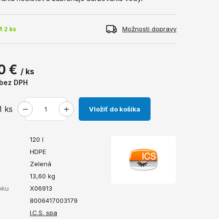
Možnosti dopravy
 2 ks
0 €
/ ks
bez DPH
1
ks
Vložiť do košíka
120 l
HDPE
Zelená
ť
13,60
kg
bku
X06913
8006417003179
I.C.S. spa