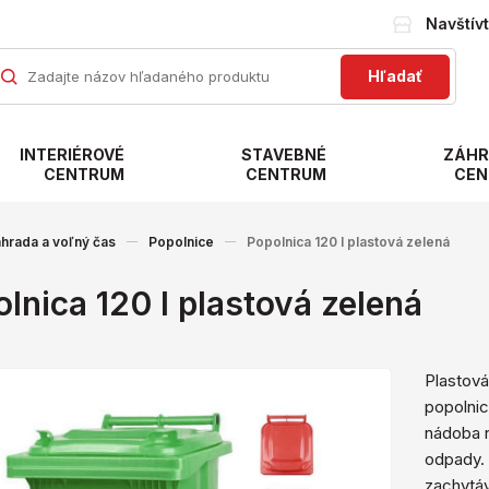
Navštív
Hľadať
INTERIÉROVÉ
STAVEBNÉ
ZÁHR
CENTRUM
CENTRUM
CEN
hrada a voľný čas
Popolnice
Popolnica 120 l plastová zelená
lnica 120 l plastová zelená
Plastová
popolnic
nádoba 
odpady. 
zachytáv