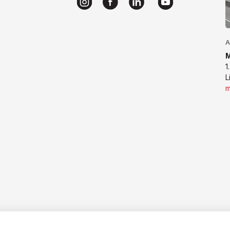
A
1
L