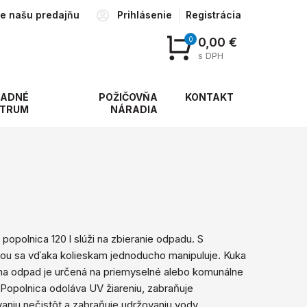
te našu predajňu
Prihlásenie
Registrácia
0
0,00 €
s DPH
ADNÉ
POŽIČOVŇA
KONTAKT
TRUM
NÁRADIA
 popolnica 120 l slúži na zbieranie odpadu. S
ou sa vďaka kolieskam jednoducho manipuluje. Kuka
na odpad je určená na priemyselné alebo komunálne
Popolnica odoláva UV žiareniu, zabraňuje
aniu nečistôt a zabraňuje udržovaniu vody.