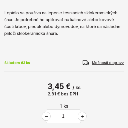
Lepidlo sa používa na lepenie tesniacich sklokeramických
šnúr. Je potrebné ho aplikovať na liatinové alebo kovové
časti krbov, piecok alebo dymovodov, na ktoré sa následne
priloží sklokeramická šnúra.
Možnosti dopravy
Skladom 63 ks
3,45 €
/ ks
2,81 €
bez DPH
1
ks