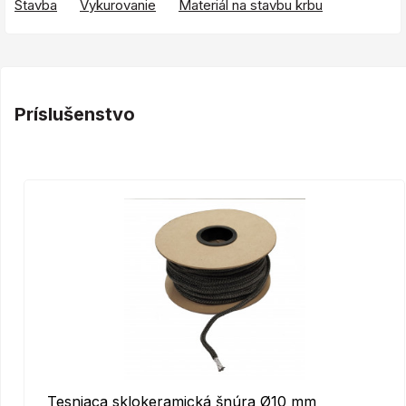
Stavba
Vykurovanie
Materiál na stavbu krbu
Príslušenstvo
Tesniaca sklokeramická šnúra Ø10 mm