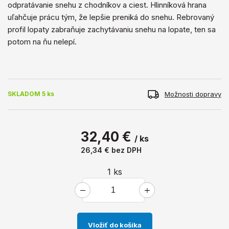
odpratávanie snehu z chodníkov a ciest. Hlinníková hrana
uľahčuje prácu tým, že lepšie preniká do snehu. Rebrovaný
profil lopaty zabraňuje zachytávaniu snehu na lopate, ten sa
potom na ňu nelepí.
Možnosti dopravy
SKLADOM 5 ks
32,40 €
/ ks
26,34 €
bez DPH
1
ks
Vložiť do košíka