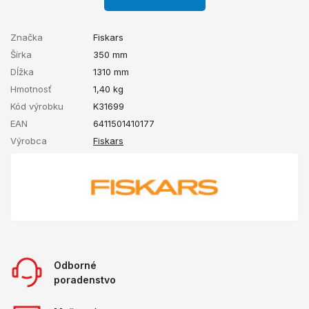
Značka
Fiskars
Šírka
350 mm
Dĺžka
1310 mm
Hmotnosť
1,40
kg
Kód výrobku
K31699
EAN
6411501410177
Výrobca
Fiskars
Odborné
poradenstvo