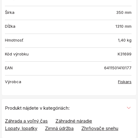
Šírka
350 mm
Dĺžka
1310 mm
Hmotnosť
1,40
kg
Kód výrobku
K31699
EAN
6411501410177
Výrobca
Fiskars
Produkt nájdete v kategóriách:
Záhrada a voľný čas
Záhradné náradie
Lopaty, lopatky
Zimná údržba
Zhrňovače snehu