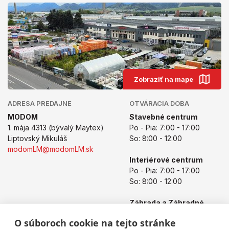
Zobraziť na mape
ADRESA PREDAJNE
OTVÁRACIA DOBA
MODOM
Stavebné centrum
1. mája 4313 (bývalý Maytex)
Po - Pia: 7:00 - 17:00
Liptovský Mikuláš
So: 8:00 - 12:00
modomLM@modomLM.sk
Interiérové centrum
Po - Pia: 7:00 - 17:00
So: 8:00 - 12:00
Záhrada a Záhradné
centrum
O súboroch cookie na tejto stránke
Po - Pia: 8:00 - 17:00