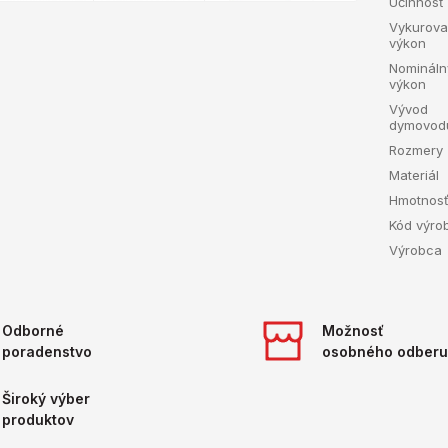
Účinnosť
Vykurova
výkon
Nomináln
výkon
Vývod
dymovod
Rozmery
Materiál
Hmotnos
Kód výro
Výrobca
Odborné
Možnosť
poradenstvo
osobného odberu
Široký výber
produktov