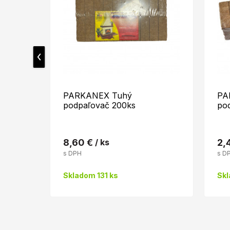
PARKANEX Tuhý
PA
podpaľovač 200ks
po
8,60 €
/ ks
2,
s DPH
s D
Skladom 131 ks
Skl