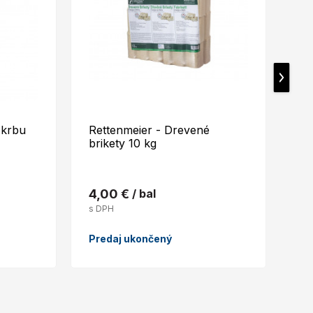
 krbu
Rettenmeier - Drevené
PE
brikety 10 kg
50
4,00 €
/ bal
5,
s DPH
s 
Predaj ukončený
Sk