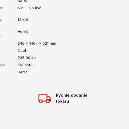
80 %
cí
5.2 - 15.6 kW
y
13 kW
Horný
u
846 x 1407 x 521 mm
Oceľ
ť
235,00
kg
bku
K035580
Defro
Rýchle dodanie
tovaru