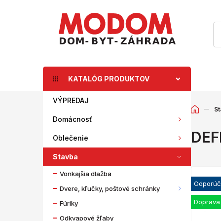
KATALÓG PRODUKTOV
VÝPREDAJ
St
Domácnosť
DEF
Oblečenie
Stavba
Vonkajšia dlažba
Odporú
Dvere, kľučky, poštové schránky
Doprava
Fúriky
Odkvapové žľaby