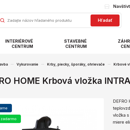
Navštív
Hľadať
INTERIÉROVÉ
STAVEBNÉ
ZÁHR
CENTRUM
CENTRUM
CEN
avba
Vykurovanie
Krby, piecky, šporáky, ohrievače
Krbové v
RO HOME Krbová vložka INTR
DEFRO H
teplovz
čame
vložka s
 zadarmo
miere el