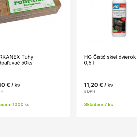
RKANEX Tuhý
HG Čistič skiel dvierok
dpaľovač 50ks
0,5 l
40 €
/ ks
11,20 €
/ ks
PH
s DPH
adom 1000 ks
Skladom 7 ks