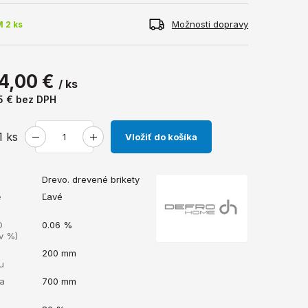
Možnosti dopravy
 2 ks
4,00 €
/ ks
5 €
bez DPH
1
ks
Vložiť do košíka
Drevo. drevené brikety
e
Ľavé
O
0.06 %
v %)
200 mm
u
ka
700 mm