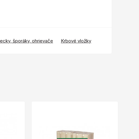
iecky, šporáky, ohrievače
Krbové vložky