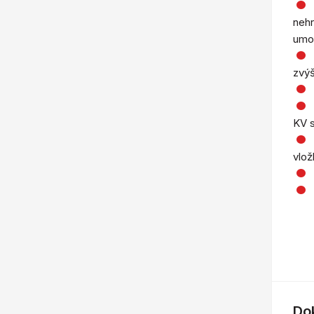
nehr
umož
zvýš
KV s
vlož
Do