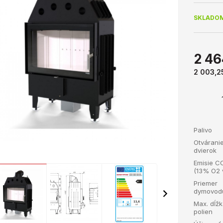
SKLADOM
2 46
2 003,2
Palivo
Otvárani
dvierok
Emisie C
(13% O2 
Priemer
dymovod
Max. dĺž
polien