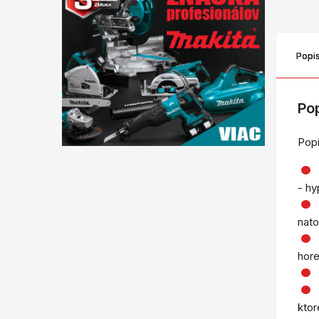
Popi
Po
Popi
- hy
nato
hore
ktor