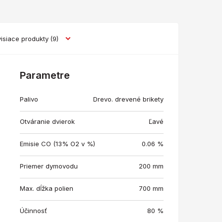
isiace produkty
(9)
Parametre
Palivo
Drevo. drevené brikety
Otváranie dvierok
Ľavé
Emisie CO (13% O2 v %)
0.06 %
Priemer dymovodu
200 mm
Max. dĺžka polien
700 mm
Účinnosť
80 %