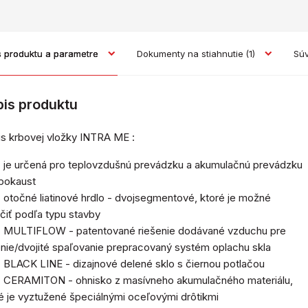
s produktu a parametre
Dokumenty na stiahnutie
(1)
Súv
pis produktu
s krbovej vložky INTRA ME :
je určená pro teplovzdušnú prevádzku a akumulačnú prevádzku
pokaust
otočné liatinové hrdlo - dvojsegmentové, ktoré je možné
čiť podľa typu stavby
MULTIFLOW - patentované riešenie dodávané vzduchu pre
nie/dvojité spaľovanie prepracovaný systém oplachu skla
BLACK LINE - dizajnové delené sklo s čiernou potlačou
CERAMITON - ohnisko z masívneho akumulačného materiálu,
é je vyztužené špeciálnými oceľovými drôtikmi