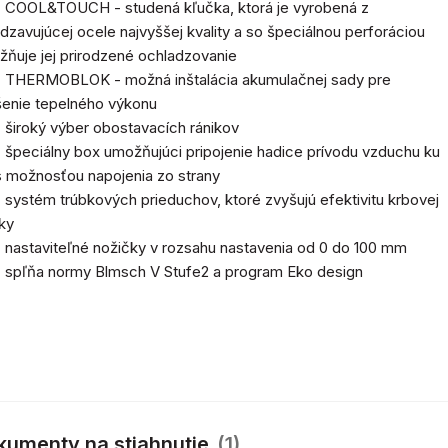
COOL&TOUCH - studená kľučka, ktorá je vyrobená z
dzavujúcej ocele najvyššej kvality a so špeciálnou perforáciou
ňuje jej prirodzené ochladzovanie
THERMOBLOK - možná inštalácia akumulačnej sady pre
enie tepelného výkonu
široký výber obostavacích ránikov
špeciálny box umožňujúci pripojenie hadice prívodu vzduchu ku
 možnosťou napojenia zo strany
systém trúbkových prieduchov, ktoré zvyšujú efektivitu krbovej
ky
nastaviteľné nožičky v rozsahu nastavenia od 0 do 100 mm
spľňa normy Blmsch V Stufe2 a program Eko design
kumenty na stiahnutie
(1)