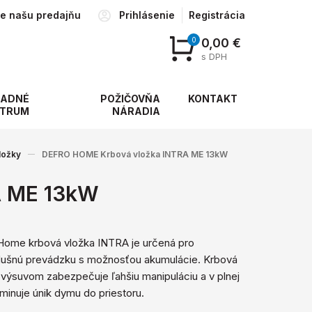
te našu predajňu
Prihlásenie
Registrácia
0
0,00 €
s DPH
ADNÉ
POŽIČOVŇA
KONTAKT
TRUM
NÁRADIA
ložky
DEFRO HOME Krbová vložka INTRA ME 13kW
A ME 13kW
ome krbová vložka INTRA je určená pro
dušnú prevádzku s možnosťou akumulácie. Krbová
 výsuvom zabezpečuje ľahšiu manipuláciu a v plnej
iminuje únik dymu do priestoru.