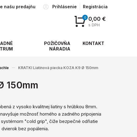
te našu predajňu
Prihlásenie
Registrácia
0
0,00 €
s DPH
ADNÉ
POŽIČOVŇA
KONTAKT
TRUM
NÁRADIA
achle
KRATKI Liatinová piecka KOZA K9 Ø 150mm
 Ø 150mm
bená z vysoko kvalitnej liatiny s hrúbkou 8mm.
navyšuje možnosť horného a zadného pripojenia
 systémom "cold grip", čiže bezpečné odňatie
 dvierok bez popálenia.