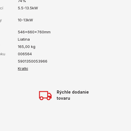
74%
cí
5.5-13.5kW
y
10-13kW
546x660x760mm
Liatina
ť
165,00
kg
bku
006564
5901350053966
Kratki
Rýchle dodanie
tovaru