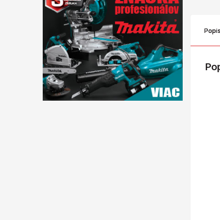
Popi
Po