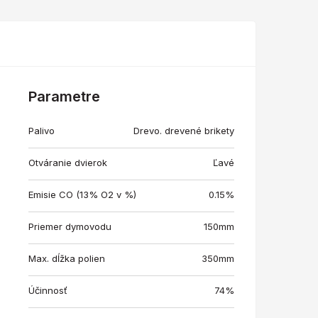
Parametre
Palivo
Drevo. drevené brikety
Otváranie dvierok
Ľavé
Emisie CO (13% O2 v %)
0.15%
Priemer dymovodu
150mm
Max. dĺžka polien
350mm
Účinnosť
74%