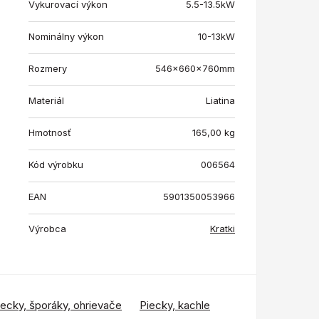
Vykurovací výkon
5.5-13.5kW
Nominálny výkon
10-13kW
Rozmery
546x660x760mm
Materiál
Liatina
Hmotnosť
165,00
kg
Kód výrobku
006564
EAN
5901350053966
Výrobca
Kratki
iecky, šporáky, ohrievače
Piecky, kachle