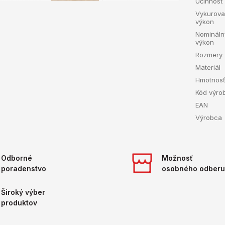
Účinnosť
Vykurova
výkon
Nomináln
výkon
Rozmery
Materiál
Hmotnos
Kód výro
EAN
Výrobca
Odborné
Možnosť
poradenstvo
osobného odberu
Široký výber
produktov