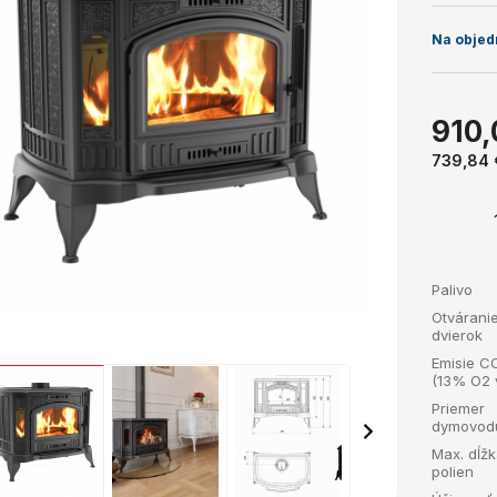
Na objed
910,
739,84
Palivo
Otvárani
dvierok
Emisie C
(13% O2 
Priemer
dymovod
Max. dĺž
polien