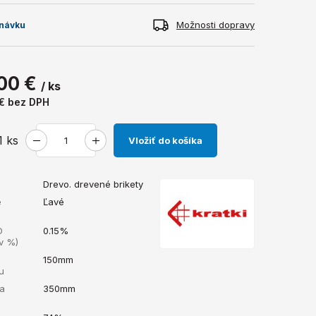
Možnosti dopravy
návku
00 €
/ ks
 €
bez DPH
1
ks
Vložiť do košíka
Drevo. drevené brikety
e
Ľavé
O
0.15%
v %)
150mm
u
ka
350mm