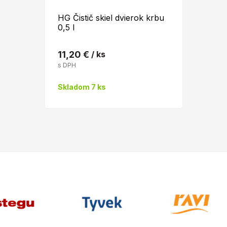
HG Čistič skiel dvierok krbu
0,5 l
11,20 €
/ ks
s DPH
Skladom 7 ks