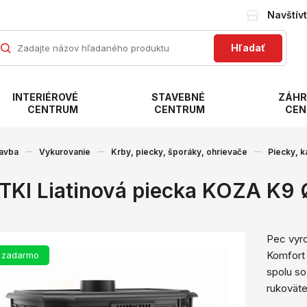
Navštív
Hľadať
INTERIÉROVÉ
STAVEBNÉ
ZÁHR
CENTRUM
CENTRUM
CEN
avba
Vykurovanie
Krby, piecky, šporáky, ohrievače
Piecky, k
TKI Liatinová piecka KOZA K9
Pec vyro
Komfort 
 zadarmo
spolu so
rukoväte