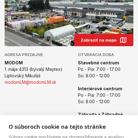
Zobraziť na mape
ADRESA PREDAJNE
OTVÁRACIA DOBA
MODOM
Stavebné centrum
1. mája 4313 (bývalý Maytex)
Po - Pia: 7:00 - 17:00
Liptovský Mikuláš
So: 8:00 - 12:00
modomLM@modomLM.sk
Interiérové centrum
Po - Pia: 7:00 - 17:00
So: 8:00 - 12:00
Záhrada a Záhradné
centrum
O súboroch cookie na tejto stránke
Po - Pia: 8:00 - 17:00
So: 8:00 - 12:00
Súbory cookie používame na zhromažďovanie a analýzu