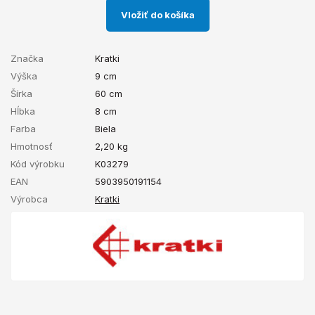
Vložiť do košíka
Značka
Kratki
Výška
9 cm
Šírka
60 cm
Hĺbka
8 cm
Farba
Biela
Hmotnosť
2,20
kg
Kód výrobku
K03279
EAN
5903950191154
Výrobca
Kratki