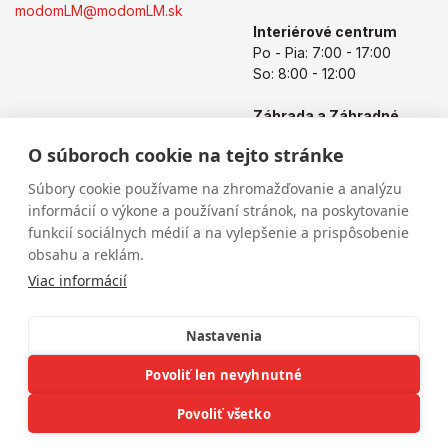
modomLM@modomLM.sk
Interiérové centrum
Po - Pia: 7:00 - 17:00
So: 8:00 - 12:00
Záhrada a Záhradné
centrum
O súboroch cookie na tejto stránke
Po - Pia: 8:00 - 17:00
So: 8:00 - 12:00
Súbory cookie používame na zhromažďovanie a analýzu
informácií o výkone a používaní stránok, na poskytovanie
funkcií sociálnych médií a na vylepšenie a prispôsobenie
obsahu a reklám.
Viac informácií
Nastavenia
Povoliť len nevyhnutné
Copyright © 2026
modomLM.sk
Všetky práva vyhradené
eshop na mieru
vytvorilo
vibration.sk
Povoliť všetko