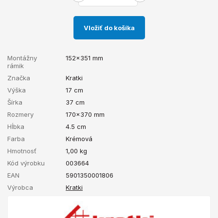
Vložiť do košíka
Montážny
152x351 mm
rámik
Značka
Kratki
Výška
17 cm
Šírka
37 cm
Rozmery
170x370 mm
Hĺbka
4.5 cm
Farba
Krémová
Hmotnosť
1,00
kg
Kód výrobku
003664
EAN
5901350001806
Výrobca
Kratki