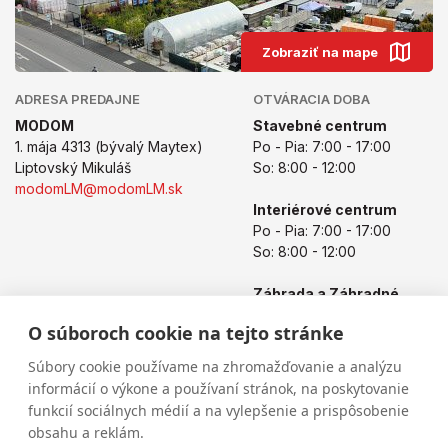
Zobraziť na mape
ADRESA PREDAJNE
OTVÁRACIA DOBA
MODOM
Stavebné centrum
1. mája 4313 (bývalý Maytex)
Po - Pia: 7:00 - 17:00
Liptovský Mikuláš
So: 8:00 - 12:00
modomLM@modomLM.sk
Interiérové centrum
Po - Pia: 7:00 - 17:00
So: 8:00 - 12:00
Záhrada a Záhradné
centrum
O súboroch cookie na tejto stránke
Po - Pia: 8:00 - 17:00
So: 8:00 - 12:00
Súbory cookie používame na zhromažďovanie a analýzu
informácií o výkone a používaní stránok, na poskytovanie
funkcií sociálnych médií a na vylepšenie a prispôsobenie
obsahu a reklám.