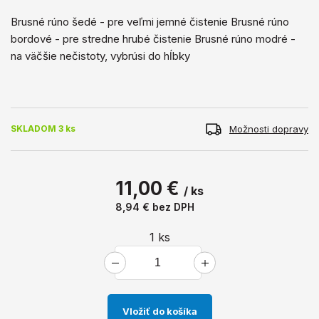
Brusné rúno šedé - pre veľmi jemné čistenie Brusné rúno
bordové - pre stredne hrubé čistenie Brusné rúno modré -
na väčšie nečistoty, vybrúsi do hĺbky
Možnosti dopravy
SKLADOM 3 ks
11,00 €
/ ks
8,94 €
bez DPH
1
ks
Vložiť do košíka