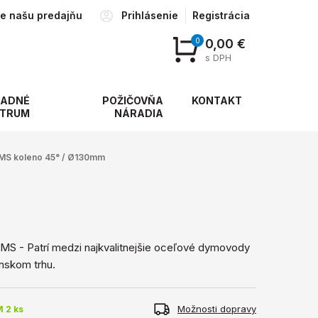
te našu predajňu
Prihlásenie
Registrácia
0
0,00 €
s DPH
ADNÉ
POŽIČOVŇA
KONTAKT
TRUM
NÁRADIA
S koleno 45° / Ø130mm
S - Patrí medzi najkvalitnejšie oceľové dymovody
nskom trhu.
Možnosti dopravy
 2 ks