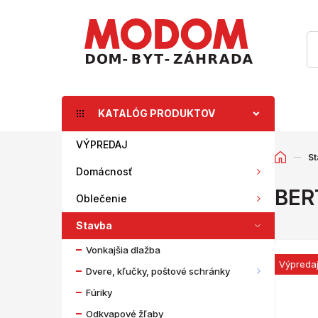
KATALÓG PRODUKTOV
VÝPREDAJ
St
Domácnosť
BER
Oblečenie
Stavba
Vonkajšia dlažba
Výpreda
Dvere, kľučky, poštové schránky
Fúriky
Odkvapové žľaby