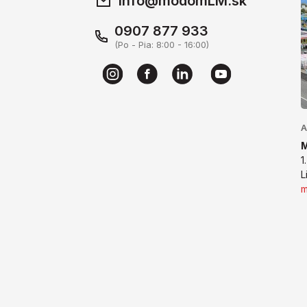
info@modomLM.sk
0907 877 933
(Po - Pia: 8:00 - 16:00)
A
1
L