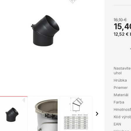
16,10 €
15,4
12,52 €
Nastavite
uhol
Hrúbka
Priemer
Materiál
Farba
Hmotnos
Kód výro
EAN