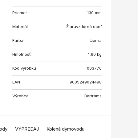
Priemer
130 mm
Materiál
Žiaruvzdorná oceľ
Farba
čierna
Hmotnosť
1,60
kg
Kód výrobku
003776
EAN
9005249024498
Výrobca
Bertrams
ody
VÝPREDAJ
Kolená dymovodu