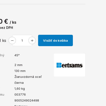
0 €
/ ks
bez DPH
1
ks
Vložiť do košíka
ľný
45°
2 mm
130 mm
Žiaruvzdorná oceľ
čierna
ť
1,60
kg
bku
003776
9005249024498