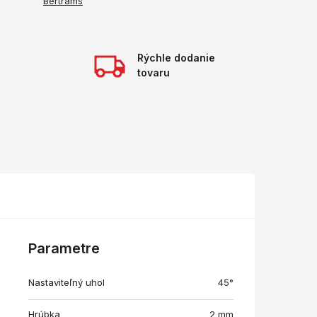
Bertrams
Rýchle dodanie
tovaru
Parametre
Nastaviteľný uhol
45°
Hrúbka
2 mm