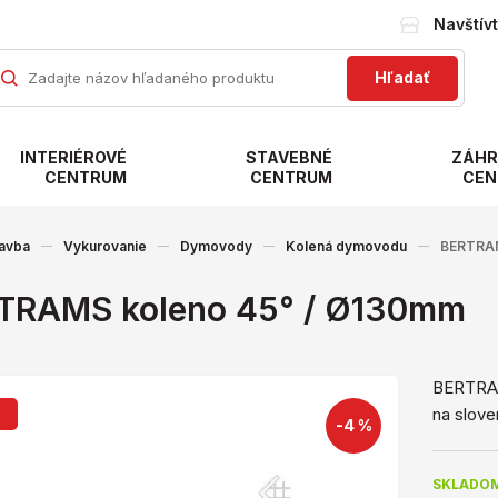
Navštív
Hľadať
INTERIÉROVÉ
STAVEBNÉ
ZÁHR
CENTRUM
CENTRUM
CEN
avba
Vykurovanie
Dymovody
Kolená dymovodu
BERTRAM
TRAMS koleno 45° / Ø130mm
BERTRAM
na slove
j
-4 %
SKLADOM