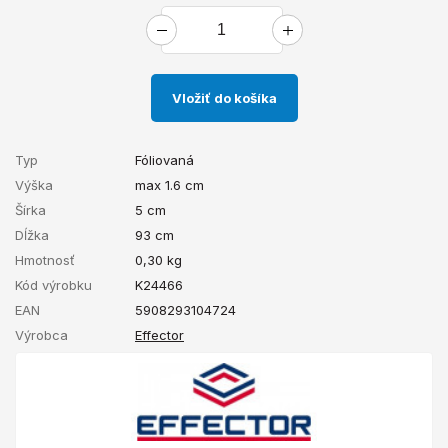
Vložiť do košíka
Typ
Fóliovaná
Výška
max 1.6 cm
Šírka
5 cm
Dĺžka
93 cm
Hmotnosť
0,30
kg
Kód výrobku
K24466
EAN
5908293104724
Výrobca
Effector