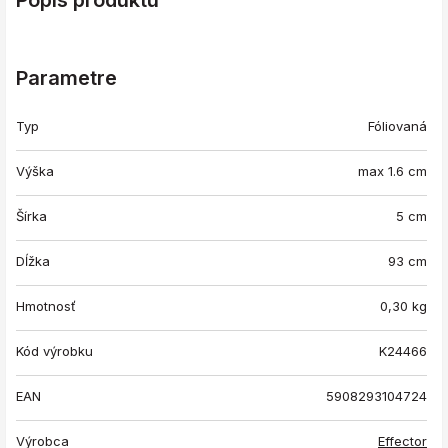
Popis produktu
Parametre
Typ
Fóliovaná
Výška
max 1.6 cm
Šírka
5 cm
Dĺžka
93 cm
Hmotnosť
0,30
kg
Kód výrobku
K24466
EAN
5908293104724
Výrobca
Effector