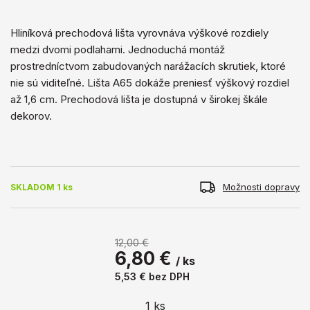
Hliníková prechodová lišta vyrovnáva výškové rozdiely
medzi dvomi podlahami. Jednoduchá montáž
prostredníctvom zabudovaných narážacích skrutiek, ktoré
nie sú viditeľné. Lišta A65 dokáže preniesť výškový rozdiel
až 1,6 cm. Prechodová lišta je dostupná v širokej škále
dekorov.
Možnosti dopravy
SKLADOM 1 ks
12,00 €
6,80 €
/ ks
5,53 €
bez DPH
1
ks