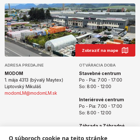
Zobraziť na mape
ADRESA PREDAJNE
OTVÁRACIA DOBA
MODOM
Stavebné centrum
1. mája 4313 (bývalý Maytex)
Po - Pia: 7:00 - 17:00
Liptovský Mikuláš
So: 8:00 - 12:00
modomLM@modomLM.sk
Interiérové centrum
Po - Pia: 7:00 - 17:00
So: 8:00 - 12:00
Záhrada a Záhradné
centrum
O súboroch cookie na tejto stránke
Po - Pia: 8:00 - 17:00