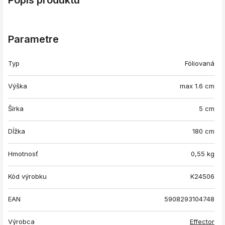
Popis produktu
Parametre
Typ
Fóliovaná
Výška
max 1.6 cm
Šírka
5 cm
Dĺžka
180 cm
Hmotnosť
0,55
kg
Kód výrobku
K24506
EAN
5908293104748
Výrobca
Effector