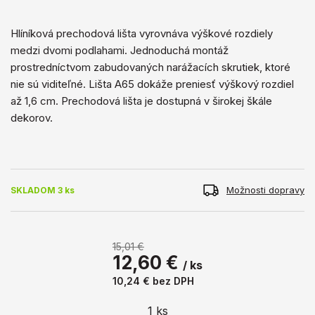
Hlíníková prechodová lišta vyrovnáva výškové rozdiely
medzi dvomi podlahami. Jednoduchá montáž
prostredníctvom zabudovaných narážacích skrutiek, ktoré
nie sú viditeľné. Lišta A65 dokáže preniesť výškový rozdiel
až 1,6 cm. Prechodová lišta je dostupná v širokej škále
dekorov.
Možnosti dopravy
SKLADOM 3 ks
15,01 €
12,60 €
/ ks
10,24 €
bez DPH
1
ks