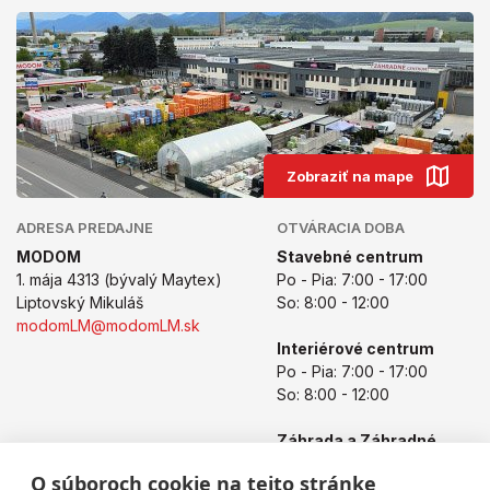
Zobraziť na mape
ADRESA PREDAJNE
OTVÁRACIA DOBA
MODOM
Stavebné centrum
1. mája 4313 (bývalý Maytex)
Po - Pia: 7:00 - 17:00
Liptovský Mikuláš
So: 8:00 - 12:00
modomLM@modomLM.sk
Interiérové centrum
Po - Pia: 7:00 - 17:00
So: 8:00 - 12:00
Záhrada a Záhradné
centrum
O súboroch cookie na tejto stránke
Po - Pia: 8:00 - 17:00