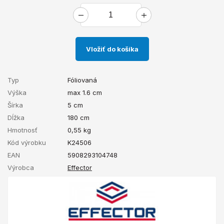
Vložiť do košíka
Typ
Fóliovaná
Výška
max 1.6 cm
Šírka
5 cm
Dĺžka
180 cm
Hmotnosť
0,55
kg
Kód výrobku
K24506
EAN
5908293104748
Výrobca
Effector