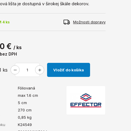
vá lišta je dostupná v širokej škále dekorov.
Možnosti dopravy
 4 ks
0 €
/ ks
bez DPH
1
ks
Vložiť do košíka
Fóliovaná
max 1.6 cm
5 cm
270 cm
ť
0,85
kg
bku
K24549