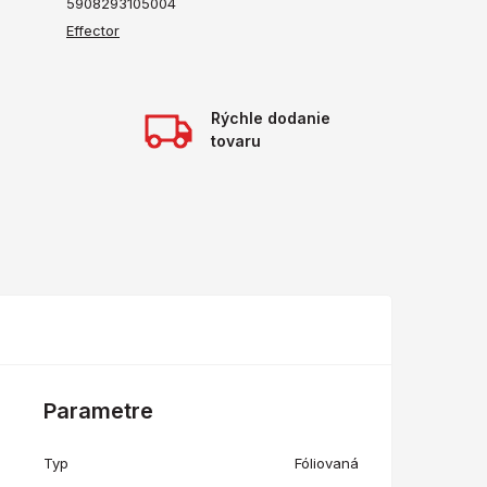
5908293105004
Effector
Rýchle dodanie
tovaru
Parametre
Typ
Fóliovaná