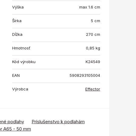
Výška
max 1.6 cm
Šírka
5 cm
Dĺžka
270 cm
Hmotnosť
0,85
kg
Kód výrobku
K24549
EAN
5908293105004
Výrobca
Effector
ené podlahy
Príslušenstvo k podlahám
or A65 - 50 mm