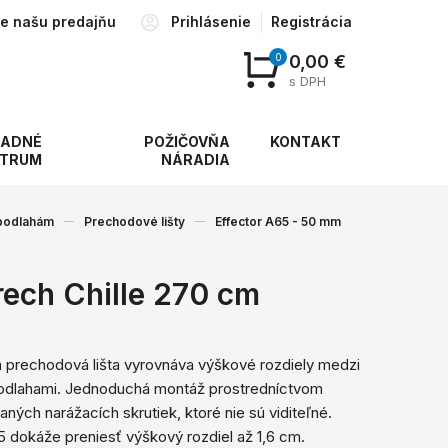
te našu predajňu
Prihlásenie
Registrácia
0
0,00 €
s DPH
ADNÉ
POŽIČOVŇA
KONTAKT
TRUM
NÁRADIA
 podlahám
Prechodové lišty
Effector A65 - 50 mm
ech Chille 270 cm
á prechodová lišta vyrovnáva výškové rozdiely medzi
odlahami. Jednoduchá montáž prostredníctvom
ných narážacích skrutiek, ktoré nie sú viditeľné.
5 dokáže preniesť výškový rozdiel až 1,6 cm.