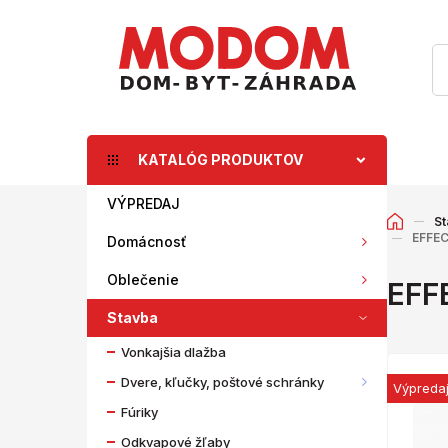
KATALÓG PRODUKTOV
VÝPREDAJ
St
EFFEC
Domácnosť
Oblečenie
EFF
Stavba
Vonkajšia dlažba
Dvere, kľučky, poštové schránky
Výpreda
Fúriky
Odkvapové žľaby