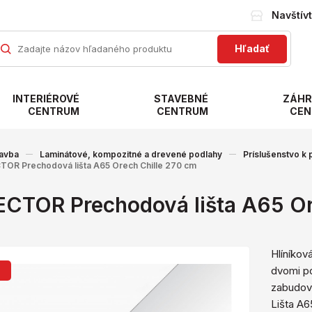
Navštív
Hľadať
INTERIÉROVÉ
STAVEBNÉ
ZÁHR
CENTRUM
CENTRUM
CEN
avba
Laminátové, kompozitné a drevené podlahy
Príslušenstvo k
TOR Prechodová lišta A65 Orech Chille 270 cm
ECTOR Prechodová lišta A65 Or
Hlíníkov
dvomi p
j
zabudova
Lišta A6