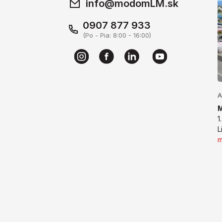
info@modomLM.sk
0907 877 933
(Po - Pia: 8:00 - 16:00)
A
1
L