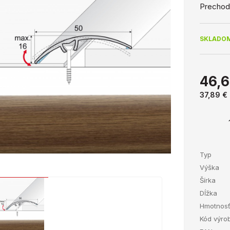
Prechodo
SKLADOM
46,6
37,89 €
Typ
Výška
Šírka
Dĺžka
Hmotnos
Kód výro