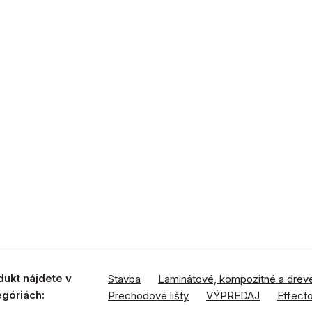
dukt nájdete v
Stavba
Laminátové, kompozitné a drev
egóriách:
Prechodové lišty
VÝPREDAJ
Effect