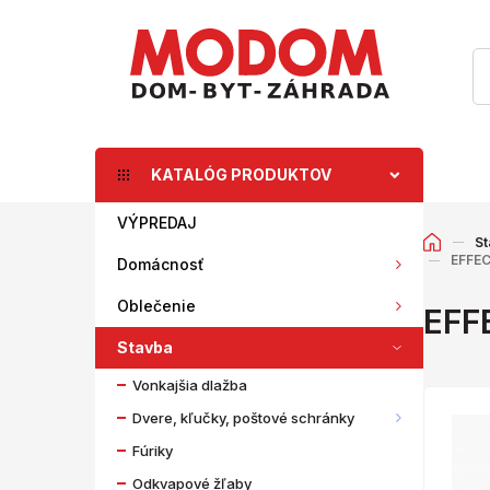
KATALÓG PRODUKTOV
VÝPREDAJ
St
EFFEC
Domácnosť
Oblečenie
EFF
Stavba
Vonkajšia dlažba
Dvere, kľučky, poštové schránky
Fúriky
Odkvapové žľaby