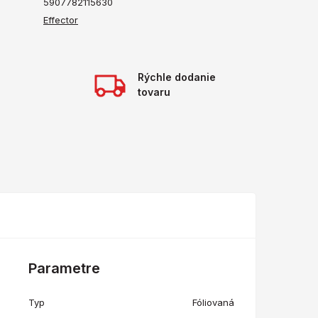
5907782115630
Effector
Rýchle dodanie
tovaru
Parametre
Typ
Fóliovaná