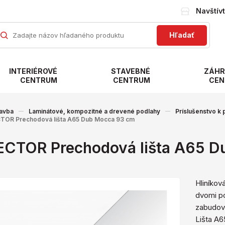
Navštív
Hľadať
INTERIÉROVÉ
STAVEBNÉ
ZÁHR
CENTRUM
CENTRUM
CEN
avba
Laminátové, kompozitné a drevené podlahy
Príslušenstvo k
TOR Prechodová lišta A65 Dub Mocca 93 cm
ECTOR Prechodová lišta A65 D
Hliníkov
dvomi p
zabudova
Lišta A6