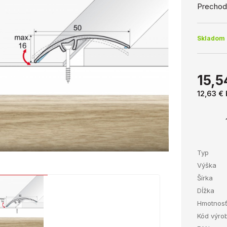
Prechodo
Skladom 
15,5
12,63 €
Typ
Výška
Šírka
Dĺžka
Hmotnos
Kód výro