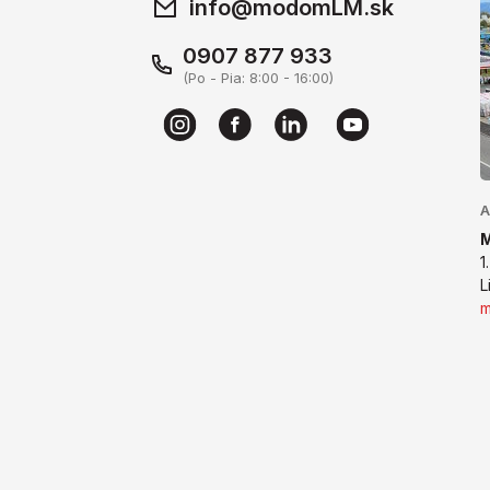
info@modomLM.sk
0907 877 933
(Po - Pia: 8:00 - 16:00)
A
1
L