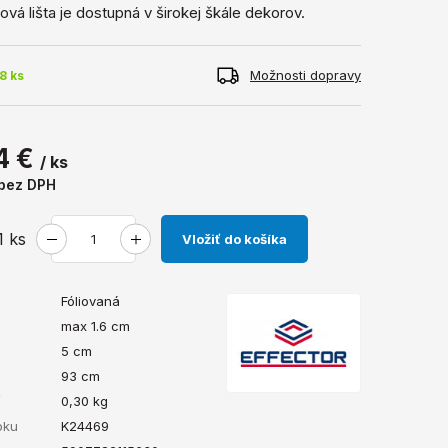
vá lišta je dostupná v širokej škále dekorov.
Možnosti dopravy
8 ks
4 €
/ ks
bez DPH
1
ks
Vložiť do košíka
Fóliovaná
max 1.6 cm
5 cm
93 cm
ť
0,30
kg
bku
K24469