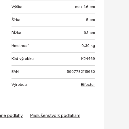
Výška
max 1.6 cm
Šírka
5 cm
Dĺžka
93 cm
Hmotnosť
0,30
kg
Kód výrobku
K24469
EAN
5907782115630
Výrobca
Effector
ené podlahy
Príslušenstvo k podlahám