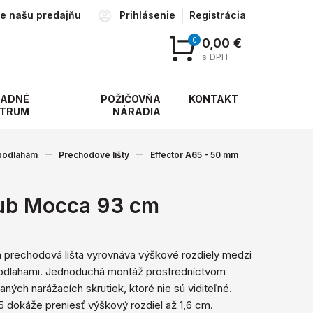
te našu predajňu
Prihlásenie
Registrácia
0
0,00 €
s DPH
ADNÉ
POŽIČOVŇA
KONTAKT
TRUM
NÁRADIA
 podlahám
Prechodové lišty
Effector A65 - 50 mm
ub Mocca 93 cm
á prechodová lišta vyrovnáva výškové rozdiely medzi
odlahami. Jednoduchá montáž prostredníctvom
ných narážacích skrutiek, ktoré nie sú viditeľné.
5 dokáže preniesť výškový rozdiel až 1,6 cm.