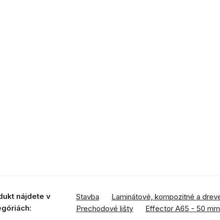
dukt nájdete v
Stavba
Laminátové, kompozitné a drev
egóriách:
Prechodové lišty
Effector A65 - 50 mm