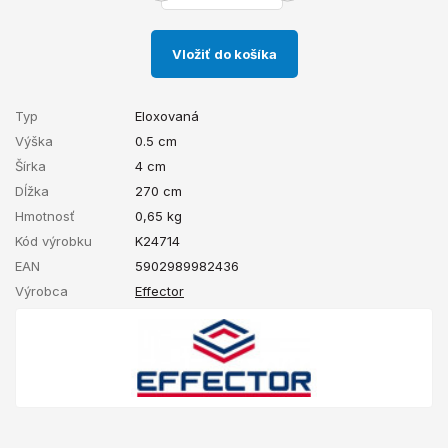
Vložiť do košíka
Typ
Eloxovaná
Výška
0.5 cm
Šírka
4 cm
Dĺžka
270 cm
Hmotnosť
0,65
kg
Kód výrobku
K24714
EAN
5902989982436
Výrobca
Effector