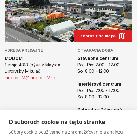
Zobraziť na mape
ADRESA PREDAJNE
OTVÁRACIA DOBA
MODOM
Stavebné centrum
1. mája 4313 (bývalý Maytex)
Po - Pia: 7:00 - 17:00
Liptovský Mikuláš
So: 8:00 - 12:00
modomLM@modomLM.sk
Interiérové centrum
Po - Pia: 7:00 - 17:00
So: 8:00 - 12:00
Záhrada a Záhradné
centrum
O súboroch cookie na tejto stránke
Po - Pia: 8:00 - 17:00
So: 8:00 - 12:00
Súbory cookie používame na zhromažďovanie a analýzu