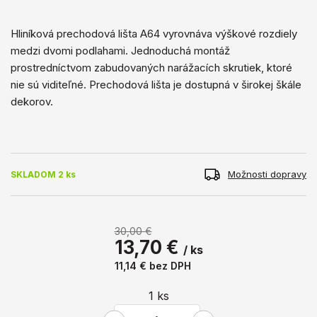
Hliníková prechodová lišta A64 vyrovnáva výškové rozdiely
medzi dvomi podlahami. Jednoduchá montáž
prostredníctvom zabudovaných narážacích skrutiek, ktoré
nie sú viditeľné. Prechodová lišta je dostupná v širokej škále
dekorov.
Možnosti dopravy
SKLADOM 2 ks
30,00 €
13,70 €
/ ks
11,14 €
bez DPH
1
ks