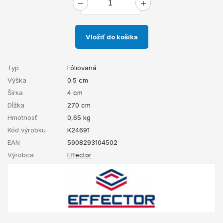
Vložiť do košíka
Typ
Fóliovaná
Výška
0.5 cm
Šírka
4 cm
Dĺžka
270 cm
Hmotnosť
0,65
kg
Kód výrobku
K24691
EAN
5908293104502
Výrobca
Effector