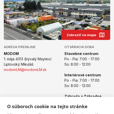
Zobraziť na mape
ADRESA PREDAJNE
OTVÁRACIA DOBA
MODOM
Stavebné centrum
1. mája 4313 (bývalý Maytex)
Po - Pia: 7:00 - 17:00
Liptovský Mikuláš
So: 8:00 - 12:00
modomLM@modomLM.sk
Interiérové centrum
Po - Pia: 7:00 - 17:00
So: 8:00 - 12:00
Záhrada a Záhradné
centrum
O súboroch cookie na tejto stránke
Po - Pia: 8:00 - 17:00
So: 8:00 - 12:00