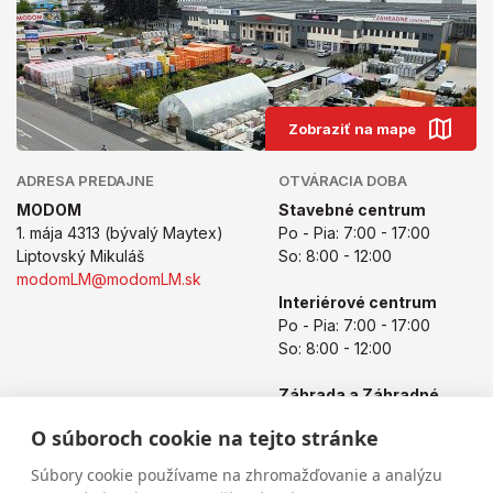
Zobraziť na mape
ADRESA PREDAJNE
OTVÁRACIA DOBA
MODOM
Stavebné centrum
1. mája 4313 (bývalý Maytex)
Po - Pia: 7:00 - 17:00
Liptovský Mikuláš
So: 8:00 - 12:00
modomLM@modomLM.sk
Interiérové centrum
Po - Pia: 7:00 - 17:00
So: 8:00 - 12:00
Záhrada a Záhradné
centrum
O súboroch cookie na tejto stránke
Po - Pia: 8:00 - 17:00
So: 8:00 - 12:00
Súbory cookie používame na zhromažďovanie a analýzu