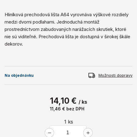
Hliníková prechodová lišta A64 vyrovnáva výškové rozdiely
medzi dvomi podlahami. Jednoduchá montáž
prostredníctvom zabudovaných narážacích skrutiek, ktoré
nie sú viditeľné. Prechodová lišta je dostupná v širokej škále
dekorov.
Možnosti dopravy
Na objednávku
14,10 €
/ ks
11,46 €
bez DPH
1
ks