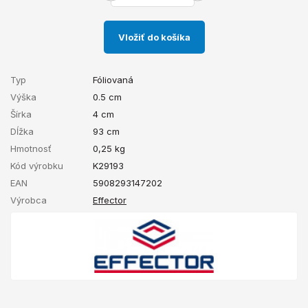
Vložiť do košíka
Typ
Fóliovaná
Výška
0.5 cm
Šírka
4 cm
Dĺžka
93 cm
Hmotnosť
0,25
kg
Kód výrobku
K29193
EAN
5908293147202
Výrobca
Effector