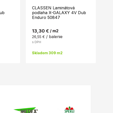
CLASSEN Laminátová
CL
ub
podlaha X-GALAXY 4V Dub
po
Enduro 50847
La
13,30 €
/ m2
18
/ balenie
26,55 €
39
s DPH
s 
Skladom 309 m2
Sk