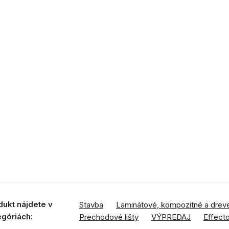
dukt nájdete v
Stavba
Laminátové, kompozitné a drev
egóriách:
Prechodové lišty
VÝPREDAJ
Effect