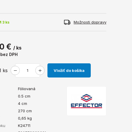
.
Možnosti dopravy
 3 ks
0 €
/ ks
€
bez DPH
1
ks
Vložiť do košíka
Fóliovaná
0.5 cm
4 cm
270 cm
ť
0,65
kg
bku
K24711