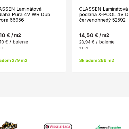
ASSEN Laminátová
CLASSEN Laminátová
dlaha Pura 4V WR Dub
podlaha X-POOL 4V D
vora 66956
červenohnedý 52592
,10 €
/ m2
14,50 €
/ m2
/ balenie
/ balenie
40 €
28,94 €
PH
s DPH
ladom 279 m2
Skladom 289 m2