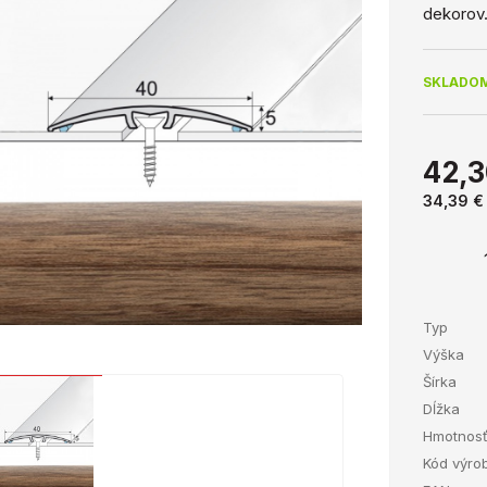
dekorov
SKLADOM
42,3
34,39 
Typ
Výška
Šírka
Dĺžka
Hmotnos
Kód výro