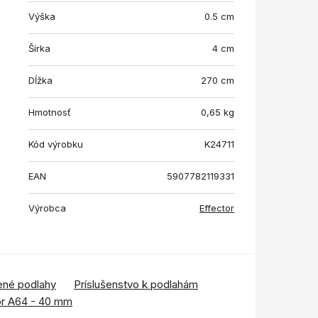
Výška
0.5 cm
Šírka
4 cm
Dĺžka
270 cm
Hmotnosť
0,65
kg
Kód výrobku
K24711
EAN
5907782119331
Výrobca
Effector
ené podlahy
Príslušenstvo k podlahám
or A64 - 40 mm