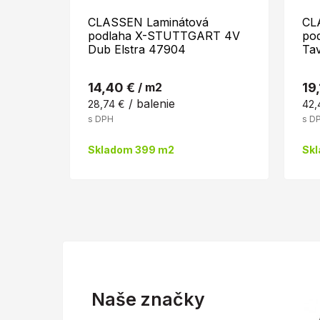
CLASSEN Laminátová
CL
podlaha X-STUTTGART 4V
po
Dub Elstra 47904
Ta
14,40 €
/ m2
19
/ balenie
28,74 €
42,
s DPH
s D
Skladom 399 m2
Sk
Naše značky