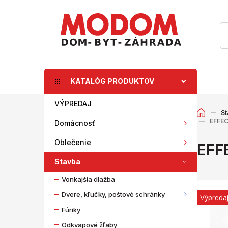
KATALÓG PRODUKTOV
VÝPREDAJ
St
EFFEC
Domácnosť
Oblečenie
EFF
Stavba
Vonkajšia dlažba
Dvere, kľučky, poštové schránky
Výpreda
Fúriky
Odkvapové žľaby