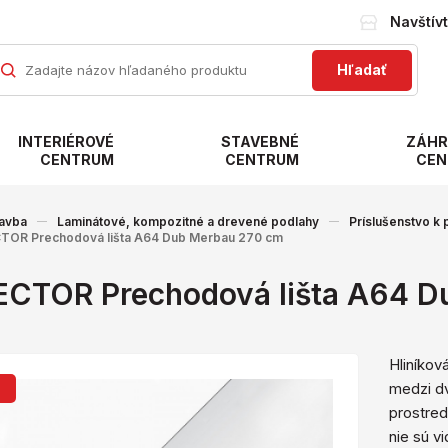
Navštív
Hľadať
INTERIÉROVÉ
STAVEBNÉ
ZÁHR
CENTRUM
CENTRUM
CEN
avba
Laminátové, kompozitné a drevené podlahy
Príslušenstvo k
TOR Prechodová lišta A64 Dub Merbau 270 cm
ECTOR Prechodová lišta A64 D
Hliníkov
medzi d
j
prostred
nie sú v