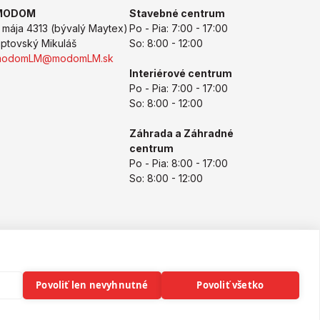
MODOM
Stavebné centrum
. mája 4313 (bývalý Maytex)
Po - Pia: 7:00 - 17:00
iptovský Mikuláš
So: 8:00 - 12:00
modomLM@modomLM.sk
Interiérové centrum
Po - Pia: 7:00 - 17:00
So: 8:00 - 12:00
Záhrada a Záhradné
centrum
Po - Pia: 8:00 - 17:00
So: 8:00 - 12:00
Copyright © 2026
modomLM.sk
Všetky práva vyhradené
Povoliť len nevyhnutné
Povoliť všetko
eshop na mieru
vytvorilo
vibration.sk