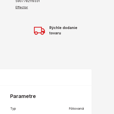
5907782119331
Effector
Rýchle dodanie
tovaru
Parametre
Typ
Fóliovaná