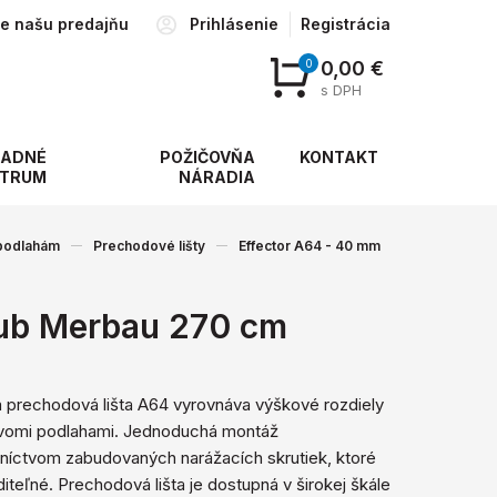
te našu predajňu
Prihlásenie
Registrácia
0
0,00 €
s DPH
ADNÉ
POŽIČOVŇA
KONTAKT
TRUM
NÁRADIA
 podlahám
Prechodové lišty
Effector A64 - 40 mm
ub Merbau 270 cm
á prechodová lišta A64 vyrovnáva výškové rozdiely
vomi podlahami. Jednoduchá montáž
níctvom zabudovaných narážacích skrutiek, ktoré
iditeľné. Prechodová lišta je dostupná v širokej škále