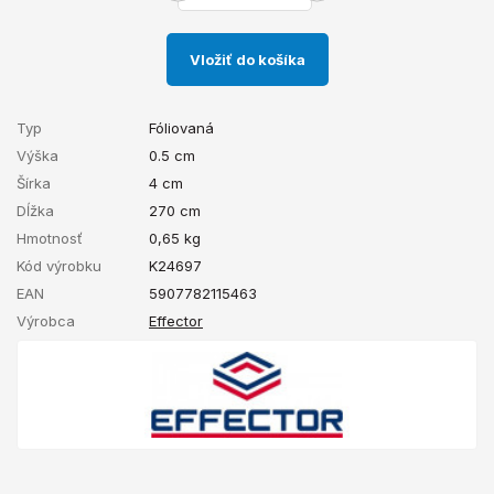
Vložiť do košíka
Typ
Fóliovaná
Výška
0.5 cm
Šírka
4 cm
Dĺžka
270 cm
Hmotnosť
0,65
kg
Kód výrobku
K24697
EAN
5907782115463
Výrobca
Effector