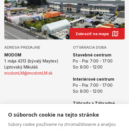
Zobraziť na mape
ADRESA PREDAJNE
OTVÁRACIA DOBA
MODOM
Stavebné centrum
1. mája 4313 (bývalý Maytex)
Po - Pia: 7:00 - 17:00
Liptovský Mikuláš
So: 8:00 - 12:00
modomLM@modomLM.sk
Interiérové centrum
Po - Pia: 7:00 - 17:00
So: 8:00 - 12:00
Záhrada a Záhradné
centrum
O súboroch cookie na tejto stránke
Po - Pia: 8:00 - 17:00
So: 8:00 - 12:00
Súbory cookie používame na zhromažďovanie a analýzu