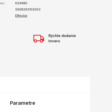
bku
K24980
5908293102003
Effector
Rýchle dodanie
tovaru
Parametre