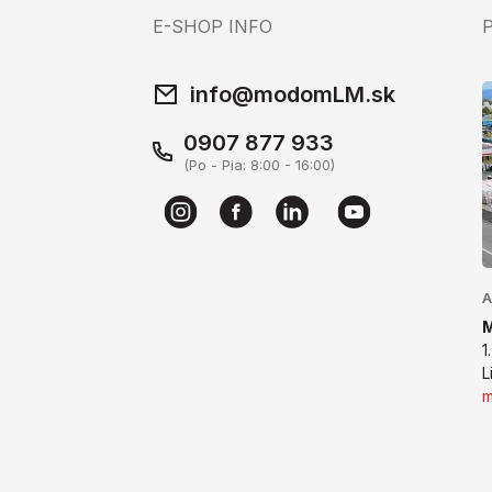
E-SHOP INFO
info@modomLM.sk
0907 877 933
(Po - Pia: 8:00 - 16:00)
A
1
L