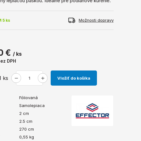
ný lepiacou páskou. Ideálne pre podlahové kúrenie.
Možnosti dopravy
 5 ks
0 €
/ ks
bez DPH
1
ks
Vložiť do košíka
Fóliovaná
Samolepiaca
2 cm
2.5 cm
270 cm
ť
0,55
kg