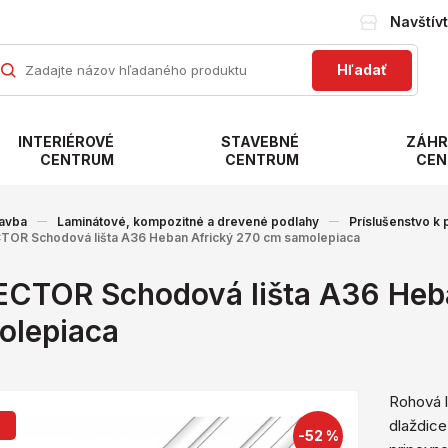
Navštív
Hľadať
INTERIÉROVÉ
STAVEBNÉ
ZÁHR
CENTRUM
CENTRUM
CEN
avba
Laminátové, kompozitné a drevené podlahy
Príslušenstvo k
TOR Schodová lišta A36 Heban Africký 270 cm samolepiaca
ECTOR Schodová lišta A36 Heb
olepiaca
Rohová l
dlaždice
j
-52 %