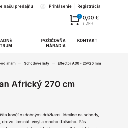
te našu predajňu
Prihlásenie
Registrácia
0
0,00 €
s DPH
ADNÉ
POŽIČOVŇA
KONTAKT
TRUM
NÁRADIA
 podlahám
Schodové lišty
Effector A36 - 25x20 mm
an Africký 270 cm
išta končí ozdobnými drážkami. Ideálne na schody,
, drevo, laminát, vinyl a mnoho ďalšieho. Pás