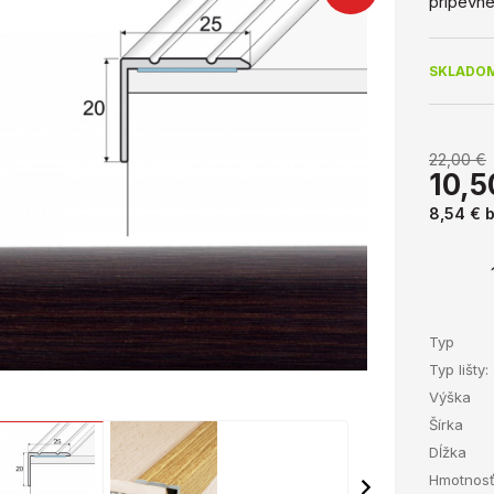
pripevne
SKLADOM
22,00 €
10,5
8,54 €
Typ
Typ lišty:
Výška
Šírka
Dĺžka
Hmotnos