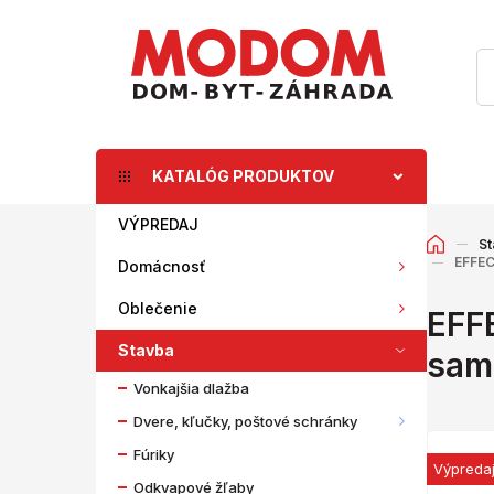
KATALÓG PRODUKTOV
VÝPREDAJ
St
EFFEC
Domácnosť
Oblečenie
EFF
Stavba
sam
Vonkajšia dlažba
Dvere, kľučky, poštové schránky
Fúriky
Výpreda
Odkvapové žľaby