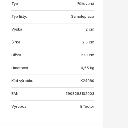
Typ
Fóliovaná
Typ lišty:
Samolepiaca
Výška
2 cm
Šírka
2.5 cm
Dĺžka
270 cm
Hmotnosť
0,55
kg
Kód výrobku
K24980
EAN
5908293102003
Výrobca
Effector