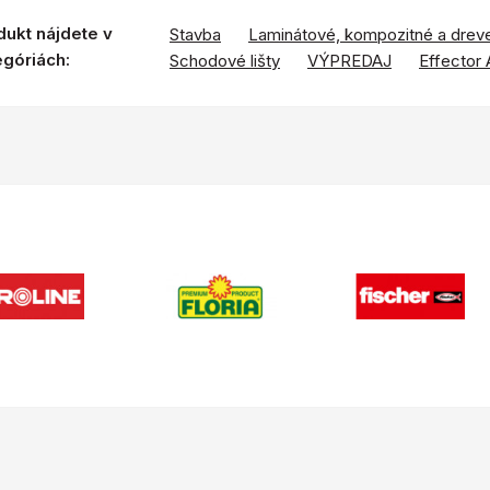
dukt nájdete v
Stavba
Laminátové, kompozitné a drev
egóriách:
Schodové lišty
VÝPREDAJ
Effector