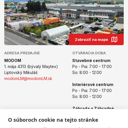
Zobraziť na mape
ADRESA PREDAJNE
OTVÁRACIA DOBA
MODOM
Stavebné centrum
1. mája 4313 (bývalý Maytex)
Po - Pia: 7:00 - 17:00
Liptovský Mikuláš
So: 8:00 - 12:00
modomLM@modomLM.sk
Interiérové centrum
Po - Pia: 7:00 - 17:00
So: 8:00 - 12:00
Záhrada a Záhradné
centrum
O súboroch cookie na tejto stránke
Po - Pia: 8:00 - 17:00
So: 8:00 - 12:00