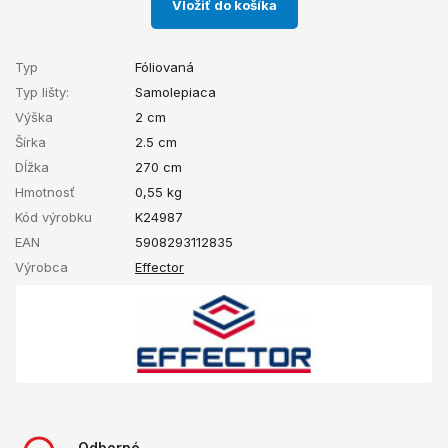
Vložiť do košíka
Typ
Fóliovaná
Typ lišty:
Samolepiaca
Výška
2 cm
Šírka
2.5 cm
Dĺžka
270 cm
Hmotnosť
0,55
kg
Kód výrobku
K24987
EAN
5908293112835
Výrobca
Effector
Odborné