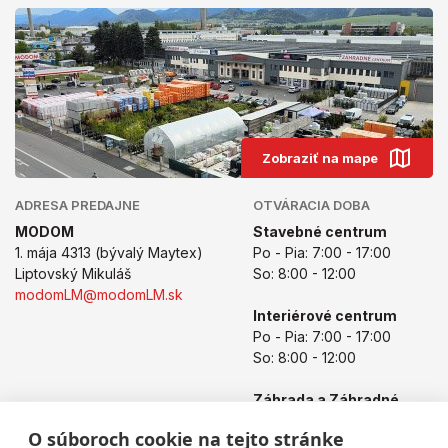
Zobraziť na mape
ADRESA PREDAJNE
OTVÁRACIA DOBA
MODOM
Stavebné centrum
1. mája 4313 (bývalý Maytex)
Po - Pia: 7:00 - 17:00
Liptovský Mikuláš
So: 8:00 - 12:00
modomLM@modomLM.sk
Interiérové centrum
Po - Pia: 7:00 - 17:00
So: 8:00 - 12:00
Záhrada a Záhradné
centrum
O súboroch cookie na tejto stránke
Po - Pia: 8:00 - 17:00