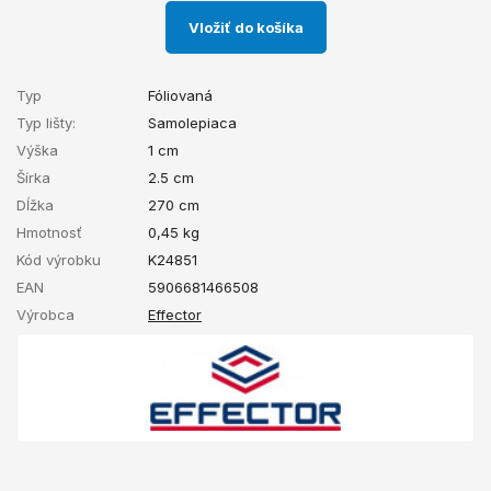
Vložiť do košíka
Typ
Fóliovaná
Typ lišty:
Samolepiaca
Výška
1 cm
Šírka
2.5 cm
Dĺžka
270 cm
Hmotnosť
0,45
kg
Kód výrobku
K24851
EAN
5906681466508
Výrobca
Effector