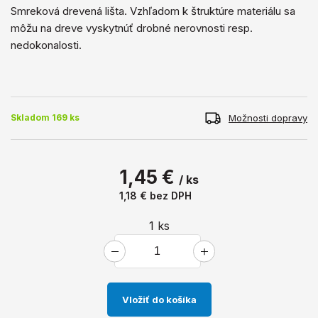
Smreková drevená lišta. Vzhľadom k štruktúre materiálu sa
môžu na dreve vyskytnúť drobné nerovnosti resp.
nedokonalosti.
Možnosti dopravy
Skladom 169 ks
1,45 €
/ ks
1,18 €
bez DPH
1
ks
Vložiť do košíka