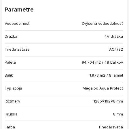
Parametre
Vodeodolnosť
Zvýšená vodeodolnosť
Drážka
4V drážka
Trieda záťaže
AC4/32
Paleta
94.704 m2 / 48 balíkov
Balík
1.973 m2 / 8 lamiel
Typ spoja
Megaloc Aqua Protect
Rozmery
1285x192x8 mm
Hrúbka
8 mm
Farba
Hnedá/svetlá