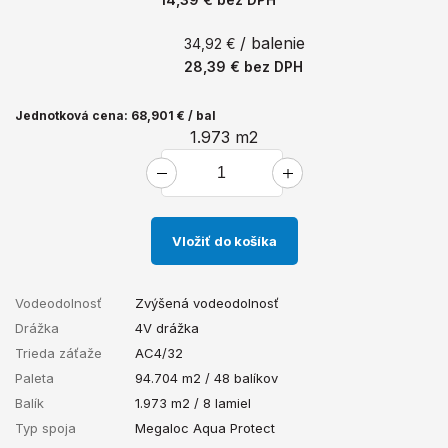
/ balenie
34,92 €
28,39 €
bez DPH
Jednotková cena: 68,901 € / bal
1.973
m2
Vložiť do košíka
Vodeodolnosť
Zvýšená vodeodolnosť
Drážka
4V drážka
Trieda záťaže
AC4/32
Paleta
94.704 m2 / 48 balíkov
Balík
1.973 m2 / 8 lamiel
Typ spoja
Megaloc Aqua Protect