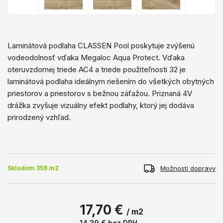
Laminátová podlaha CLASSEN Pool poskytuje zvýšenú
vodeodolnosť vďaka Megaloc Aqua Protect. Vďaka
oteruvzdornej triede AC4 a triede použiteľnosti 32 je
laminátová podlaha ideálnym riešením do všetkých obytných
priestorov a priestorov s bežnou záťažou. Priznaná 4V
drážka zvyšuje vizuálny efekt podlahy, ktorý jej dodáva
prirodzený vzhľad.
Možnosti dopravy
Skladom 359 m2
17,70 €
/ m2
14,39 €
bez DPH