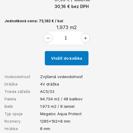
30,16 €
bez DPH
Jednotková cena: 73,182 € / bal
1.973
m2
Vložiť do košíka
Vodeodolnosť
Zvýšená vodeodolnosť
Drážka
4V drážka
Trieda záťaže
AC5/33
Paleta
94.704 m2 / 48 balíkov
Balík
1.973 m2 / 8 lamiel
Typ spoja
Megaloc Aqua Protect
Rozmery
1285x192x8 mm
Hrúbka
8 mm