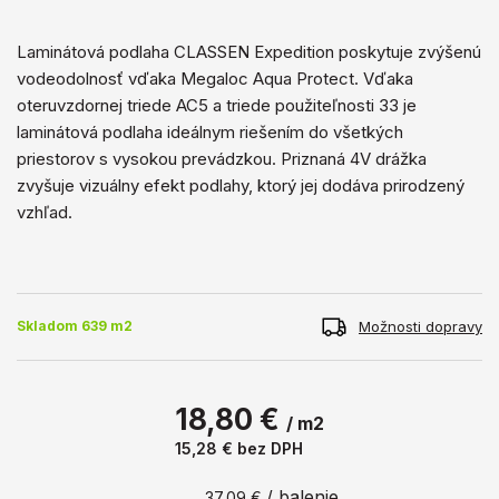
Laminátová podlaha CLASSEN Expedition poskytuje zvýšenú
vodeodolnosť vďaka Megaloc Aqua Protect. Vďaka
oteruvzdornej triede AC5 a triede použiteľnosti 33 je
laminátová podlaha ideálnym riešením do všetkých
priestorov s vysokou prevádzkou. Priznaná 4V drážka
zvyšuje vizuálny efekt podlahy, ktorý jej dodáva prirodzený
vzhľad.
Možnosti dopravy
Skladom 639 m2
18,80 €
/ m2
15,28 €
bez DPH
/ balenie
37,09 €