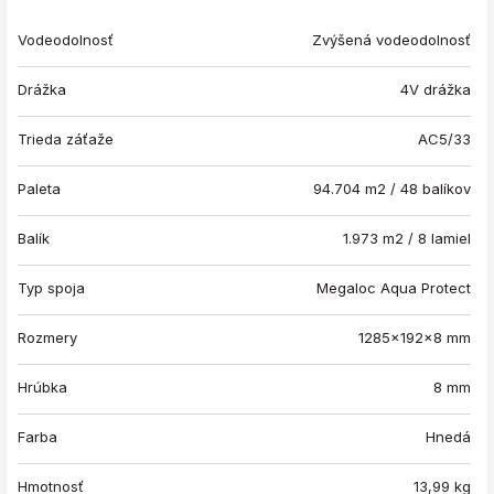
Vodeodolnosť
Zvýšená vodeodolnosť
Drážka
4V drážka
Trieda záťaže
AC5/33
Paleta
94.704 m2 / 48 balíkov
Balík
1.973 m2 / 8 lamiel
Typ spoja
Megaloc Aqua Protect
Rozmery
1285x192x8 mm
Hrúbka
8 mm
Farba
Hnedá
Hmotnosť
13,99
kg