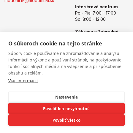
modomLM@modomLM.sk
Interiérové centrum
Po - Pia: 7:00 - 17:00
So: 8:00 - 12:00
Záhrada a Záhradné
centrum
O súboroch cookie na tejto stránke
Po - Pia: 8:00 - 17:00
So: 8:00 - 12:00
Súbory cookie používame na zhromažďovanie a analýzu
informácií o výkone a používaní stránok, na poskytovanie
funkcií sociálnych médií a na vylepšenie a prispôsobenie
obsahu a reklám.
Viac informácií
Nastavenia
Povoliť len nevyhnutné
Copyright © 2026
modomLM.sk
Všetky práva vyhradené
eshop na mieru
vytvorilo
vibration.sk
Povoliť všetko