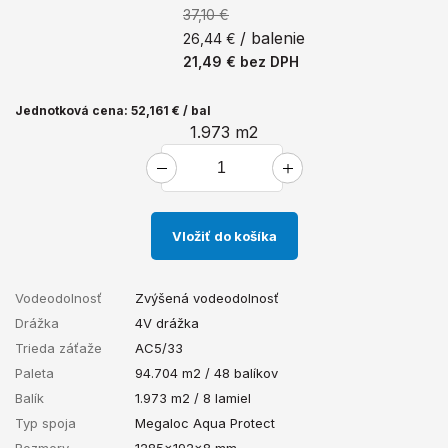
37,10 €
/ balenie
26,44 €
21,49 €
bez DPH
Jednotková cena: 52,161 € / bal
1.973
m2
Vložiť do košíka
Vodeodolnosť
Zvýšená vodeodolnosť
Drážka
4V drážka
Trieda záťaže
AC5/33
Paleta
94.704 m2 / 48 balíkov
Balík
1.973 m2 / 8 lamiel
Typ spoja
Megaloc Aqua Protect
Rozmery
1285x192x8 mm