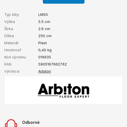
Typ lišty:
LM55
Výška
5.5 cm
Šírka
2.6 cm
Dĺžka
250 cm
Materiál
Plast
Hmotnosť
0,40
kg
Kód výrobku
019935
EAN
5905167662762
Výrobca
Arbiton
Odborné