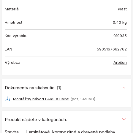
Materiál
Plast
Hmotnosť
0,40
kg
Kód výrobku
019935
EAN
5905167662762
Výrobca
Arbiton
Dokumenty na stiahnutie
(1)
Montážny návod LARS a LM55
(pdf, 1.45 MB)
Produkt nájdete v kategóriách:
Stavba
Laminátové, kompozitné a drevené podlahy