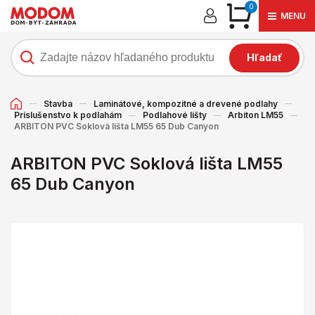
0
MENU
Hľadať
Stavba
Laminátové, kompozitné a drevené podlahy
Príslušenstvo k podlahám
Podlahové lišty
Arbiton LM55
ARBITON PVC Soklová lišta LM55 65 Dub Canyon
ARBITON PVC Soklová lišta LM55
65 Dub Canyon