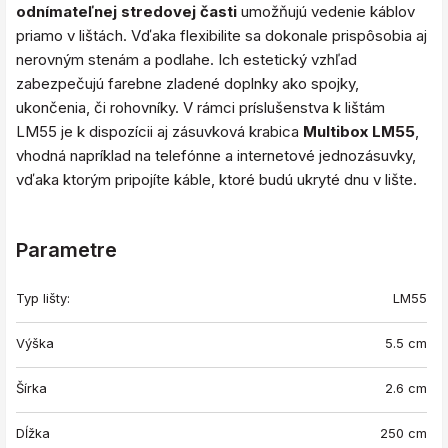
odnímateľnej stredovej časti
umožňujú vedenie káblov
priamo v lištách. Vďaka flexibilite sa dokonale prispôsobia aj
nerovným stenám a podlahe. Ich estetický vzhľad
zabezpečujú farebne zladené doplnky ako spojky,
ukončenia, či rohovníky. V rámci príslušenstva k lištám
LM55 je k dispozícii aj zásuvková krabica
Multibox LM55
,
vhodná napríklad na telefónne a internetové jednozásuvky,
vďaka ktorým pripojíte káble, ktoré budú ukryté dnu v lište.
Parametre
Typ lišty:
LM55
Výška
5.5 cm
Šírka
2.6 cm
Dĺžka
250 cm