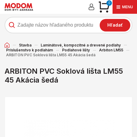
0
MENU
Hľadať
Stavba
Laminátové, kompozitné a drevené podlahy
Príslušenstvo k podlahám
Podlahové lišty
Arbiton LM55
ARBITON PVC Soklová lišta LM55 45 Akácia šedá
ARBITON PVC Soklová lišta LM55
45 Akácia šedá