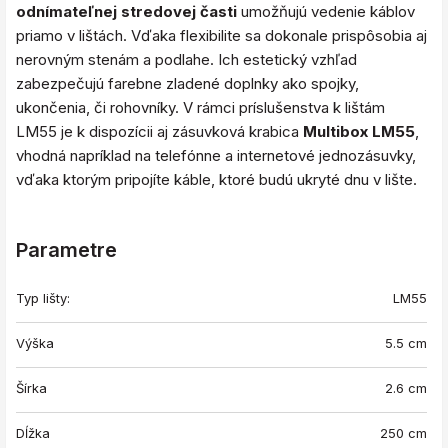
odnímateľnej stredovej časti
umožňujú vedenie káblov
priamo v lištách. Vďaka flexibilite sa dokonale prispôsobia aj
nerovným stenám a podlahe. Ich estetický vzhľad
zabezpečujú farebne zladené doplnky ako spojky,
ukončenia, či rohovníky. V rámci príslušenstva k lištám
LM55 je k dispozícii aj zásuvková krabica
Multibox LM55
,
vhodná napríklad na telefónne a internetové jednozásuvky,
vďaka ktorým pripojíte káble, ktoré budú ukryté dnu v lište.
Parametre
Typ lišty:
LM55
Výška
5.5 cm
Šírka
2.6 cm
Dĺžka
250 cm