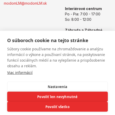
modomLM@modomLM.sk
Interiérové centrum
Po - Pia: 7:00 - 17:00
So: 8:00 - 12:00
Záhrada a Záhradné
centrum
O súboroch cookie na tejto stránke
Po - Pia: 8:00 - 17:00
So: 8:00 - 12:00
Súbory cookie používame na zhromažďovanie a analýzu
informácií o výkone a používaní stránok, na poskytovanie
funkcií sociálnych médií a na vylepšenie a prispôsobenie
obsahu a reklám.
Viac informácií
Nastavenia
Povoliť len nevyhnutné
Copyright © 2026
modomLM.sk
Všetky práva vyhradené
eshop na mieru
vytvorilo
vibration.sk
Povoliť všetko