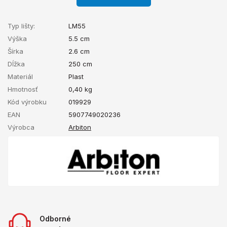
Typ lišty:
LM55
Výška
5.5 cm
Šírka
2.6 cm
Dĺžka
250 cm
Materiál
Plast
Hmotnosť
0,40
kg
Kód výrobku
019929
EAN
5907749020236
Výrobca
Arbiton
Odborné