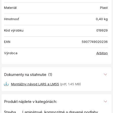
Materiál
Plast
Hmotnosť
0,40
kg
Kód výrobku
019929
EAN
5907749020236
Výrobca
Arbiton
Dokumenty na stiahnutie
(1)
Montážny návod LARS a LM55
(pdf, 1.45 MB)
Produkt nájdete v kategóriách:
Stavba
Laminátové, kompozitné a drevené podlahy