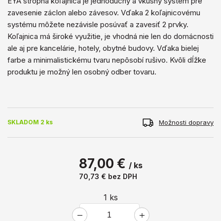
EYA stropná koľajnica je jednoduchý a vkusný systém pre
zavesenie záclon alebo závesov. Vďaka 2 koľajnicovému
systému môžete nezávisle posúvať a zavesiť 2 prvky.
Koľajnica má široké využitie, je vhodná nie len do domácnosti
ale aj pre kancelárie, hotely, obytné budovy. Vďaka bielej
farbe a minimalistickému tvaru nepôsobí rušivo. Kvôli dĺžke
produktu je možný len osobný odber tovaru.
Možnosti dopravy
SKLADOM 2 ks
87,00 €
/ ks
70,73 €
bez DPH
1
ks