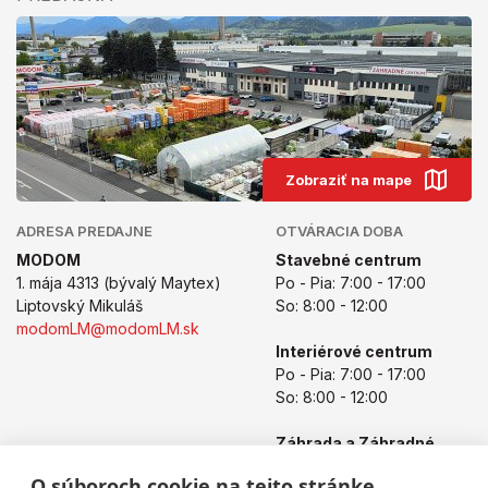
Zobraziť na mape
ADRESA PREDAJNE
OTVÁRACIA DOBA
MODOM
Stavebné centrum
1. mája 4313 (bývalý Maytex)
Po - Pia: 7:00 - 17:00
Liptovský Mikuláš
So: 8:00 - 12:00
modomLM@modomLM.sk
Interiérové centrum
Po - Pia: 7:00 - 17:00
So: 8:00 - 12:00
Záhrada a Záhradné
centrum
O súboroch cookie na tejto stránke