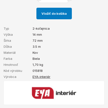
Vložiť do košíka
Typ
2-koľajnica
Výška
14 mm
Šírka
72 mm
Dĺžka
3.5 m
Materiál
Kov
Farba
Biela
Hmotnosť
1,70
kg
Kód výrobku
015818
Výrobca
EYA-interiér